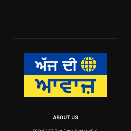
ABOUT US
SCO 86-87, Top Floor, Sector 45-C,