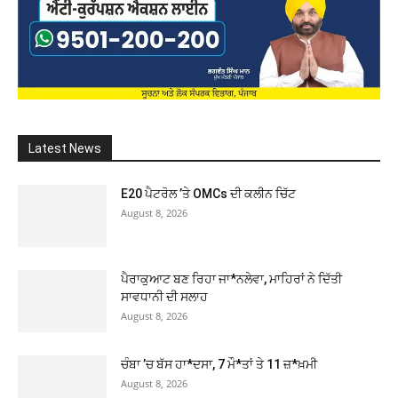
Latest News
E20 ਪੈਟਰੋਲ ’ਤੇ OMCs ਦੀ ਕਲੀਨ ਚਿੱਟ
August 8, 2026
ਪੈਰਾਕੁਆਟ ਬਣ ਰਿਹਾ ਜਾ*ਨਲੇਵਾ, ਮਾਹਿਰਾਂ ਨੇ ਦਿੱਤੀ
ਸਾਵਧਾਨੀ ਦੀ ਸਲਾਹ
August 8, 2026
ਚੰਬਾ ’ਚ ਬੱਸ ਹਾ*ਦਸਾ, 7 ਮੌ*ਤਾਂ ਤੇ 11 ਜ਼*ਖ਼ਮੀ
August 8, 2026