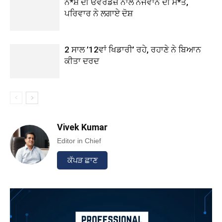
ਨ*ਸ਼ੇ ਦੀ ਓਵਰਡੋਜ਼ ਨਾਲ ਨੌਜਵਾਨ ਦੀ ਮੌ*ਤ,
ਪਰਿਵਾਰ ਨੇ ਲਗਾਏ ਦੋਸ਼
2 ਸਾਲ ’12ਵਾਂ ਖਿਡਾਰੀ’ ਰਹੇ, ਰਹਾਣੇ ਨੇ ਬਿਆਨ
ਕੀਤਾ ਦਰਦ
Vivek Kumar
Editor in Chief
ਕੱਪੜ ਛਾਣ