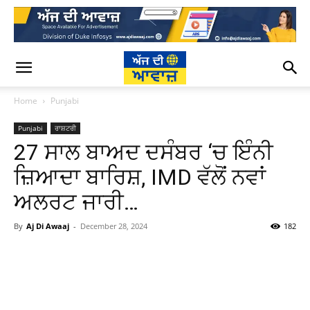
Home
Punjabi
Punjabi
ਰਾਸ਼ਟਰੀ
27 ਸਾਲ ਬਾਅਦ ਦਸੰਬਰ ‘ਚ ਇੰਨੀ
ਜ਼ਿਆਦਾ ਬਾਰਿਸ਼, IMD ਵੱਲੋਂ ਨਵਾਂ
ਅਲਰਟ ਜਾਰੀ…
By
Aj Di Awaaj
-
December 28, 2024
182
WhatsApp
Facebook
Twitter
T