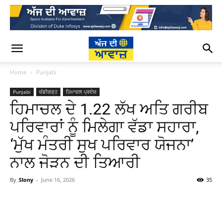
Home
Punjabi
Punjabi
ਚੰਡੀਗੜ੍ਹ
ਹਿਮਾਚਲ ਪ੍ਰਦੇਸ਼
ਹਿਮਾਚਲ ਦੇ 1.22 ਲੱਖ ਅਤਿ ਗਰੀਬ
ਪਰਿਵਾਰਾਂ ਨੂੰ ਮਿਲੇਗਾ ਵੱਡਾ ਸਹਾਰਾ,
‘ਮੁੱਖ ਮੰਤਰੀ ਸੁਖ ਪਰਿਵਾਰ ਯੋਜਨਾ’
ਨਾਲ ਜੋੜਨ ਦੀ ਤਿਆਰੀ
By
Slony
-
June 16, 2026
35
WhatsApp
Facebook
Twitter
T