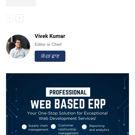
Vivek Kumar
Editor in Chief
ਕੱਪੜ ਛਾਣ