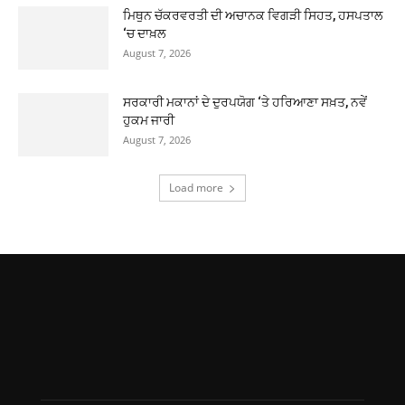
ਮਿਥੁਨ ਚੱਕਰਵਰਤੀ ਦੀ ਅਚਾਨਕ ਵਿਗੜੀ ਸਿਹਤ, ਹਸਪਤਾਲ
‘ਚ ਦਾਖ਼ਲ
August 7, 2026
ਸਰਕਾਰੀ ਮਕਾਨਾਂ ਦੇ ਦੁਰਪਯੋਗ ‘ਤੇ ਹਰਿਆਣਾ ਸਖ਼ਤ, ਨਵੇਂ
ਹੁਕਮ ਜਾਰੀ
August 7, 2026
Load more