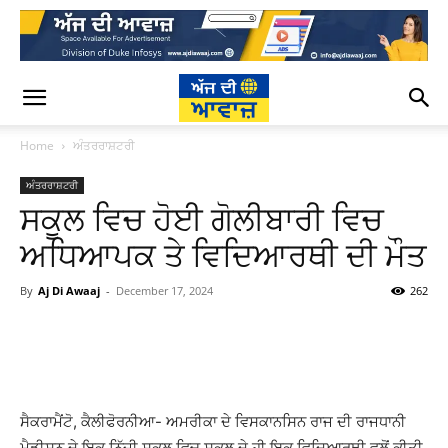
Home
ਅੰਤਰਰਾਸ਼ਟਰੀ
ਅੰਤਰਰਾਸ਼ਟਰੀ
ਸਕੂਲ ਵਿਚ ਹੋਈ ਗੋਲੀਬਾਰੀ ਵਿਚ
ਅਧਿਆਪਕ ਤੇ ਵਿਦਿਆਰਥੀ ਦੀ ਮੌਤ
By
Aj Di Awaaj
-
December 17, 2024
262
WhatsApp
Facebook
Twitter
T
ਸੈਕਰਾਮੈਂਟੋ, ਕੈਲੀਫੋਰਨੀਆ- ਅਮਰੀਕਾ ਦੇ ਵਿਸਕਾਨਸਿਨ ਰਾਜ ਦੀ ਰਾਜਧਾਨੀ
ਮੈਡੀਸਨ ਦੇ ਇਕ ਨਿੱਜੀ ਸਕੂਲ ਵਿਚ ਸਕੂਲ ਦੇ ਹੀ ਇਕ ਵਿਦਿਆਰਥੀ ਵਲੋਂ ਕੀਤੀ