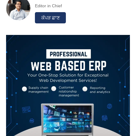
Editor in Chief
ਕੱਪੜ ਛਾਣ