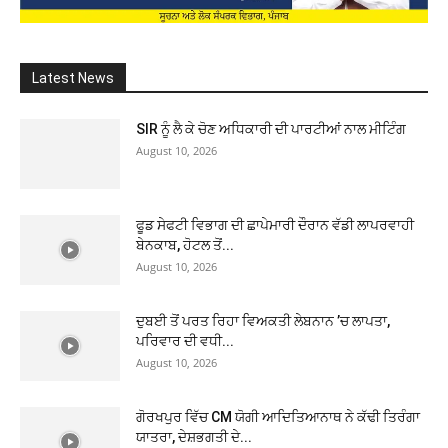
Latest News
SIR ਨੂੰ ਲੈ ਕੇ ਚੋਣ ਅਧਿਕਾਰੀ ਦੀ ਪਾਰਟੀਆਂ ਨਾਲ ਮੀਟਿੰਗ
August 10, 2026
ਫੂਡ ਸੇਫਟੀ ਵਿਭਾਗ ਦੀ ਛਾਪੇਮਾਰੀ ਦੌਰਾਨ ਵੱਡੀ ਲਾਪਰਵਾਹੀ
ਬੇਨਕਾਬ, ਹੋਟਲ ਤੋਂ...
August 10, 2026
ਦੁਬਈ ਤੋਂ ਪਰਤ ਰਿਹਾ ਵਿਅਕਤੀ ਲੇਬਨਾਨ ’ਚ ਲਾਪਤਾ,
ਪਰਿਵਾਰ ਦੀ ਵਧੀ...
August 10, 2026
ਗੋਰਖਪੁਰ ਵਿੱਚ CM ਯੋਗੀ ਆਦਿਤਿਆਨਾਥ ਨੇ ਕੱਢੀ ਤਿਰੰਗਾ
ਯਾਤਰਾ, ਦੇਸ਼ਭਗਤੀ ਦੇ...