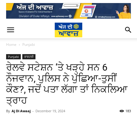
Home
Punjabi
Punjabi
ਰਾਸ਼ਟਰੀ
ਰੇਲਵੇ ਸਟੇਸ਼ਨ ‘ਤੇ ਖੜ੍ਹੇ ਸਨ 6
ਨੌਜਵਾਨ, ਪੁਲਿਸ ਨੇ ਪੁੱਛਿਆ-ਤੁਸੀਂ
ਕੌਣ?, ਜਦੋਂ ਪਤਾ ਲੱਗਾ ਤਾਂ ਨਿਕਲਿਆ
ਤ੍ਰਾਹ
By
Aj Di Awaaj
-
December 19, 2024
183
WhatsApp
Facebook
Twitter
T