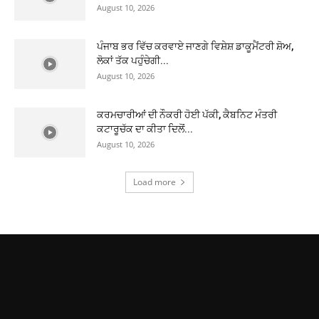
August 10, 2026
ਪੰਜਾਬ ਭਰ ਵਿੱਚ ਕਰਵਾਏ ਜਾਣਗੇ ਵਿਸ਼ੇਸ਼ ਡਾਕੂਮੈਂਟਰੀ ਸ਼ੋਅ,
ਲੋਕਾਂ ਤੱਕ ਪਹੁੰਚੇਗੀ...
August 10, 2026
ਕਰਮਚਾਰੀਆਂ ਦੀ ਨੌਕਰੀ ਹੋਈ ਪੱਕੀ, ਕੈਬਨਿਟ ਮੰਤਰੀ
ਕਟਾਰੂਚੱਕ ਦਾ ਕੀਤਾ ਦਿਲੋਂ...
August 10, 2026
Load more