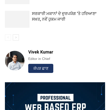
ਸਰਕਾਰੀ ਮਕਾਨਾਂ ਦੇ ਦੁਰਪਯੋਗ ‘ਤੇ ਹਰਿਆਣਾ
ਸਖ਼ਤ, ਨਵੇਂ ਹੁਕਮ ਜਾਰੀ
Vivek Kumar
Editor in Chief
ਕੱਪੜ ਛਾਣ