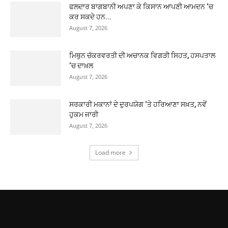
ਫਲਦਾਰ ਬਾਗਬਾਨੀ ਅਪਣਾ ਕੇ ਕਿਸਾਨ ਆਪਣੀ ਆਮਦਨ ‘ਚ
ਕਰ ਸਕਦੇ ਹਨ...
August 7, 2026
ਮਿਥੁਨ ਚੱਕਰਵਰਤੀ ਦੀ ਅਚਾਨਕ ਵਿਗੜੀ ਸਿਹਤ, ਹਸਪਤਾਲ
‘ਚ ਦਾਖ਼ਲ
August 7, 2026
ਸਰਕਾਰੀ ਮਕਾਨਾਂ ਦੇ ਦੁਰਪਯੋਗ ‘ਤੇ ਹਰਿਆਣਾ ਸਖ਼ਤ, ਨਵੇਂ
ਹੁਕਮ ਜਾਰੀ
August 7, 2026
Load more