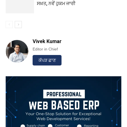
ਸਖ਼ਤ, ਨਵੇਂ ਹੁਕਮ ਜਾਰੀ
Vivek Kumar
Editor in Chief
ਕੱਪੜ ਛਾਣ