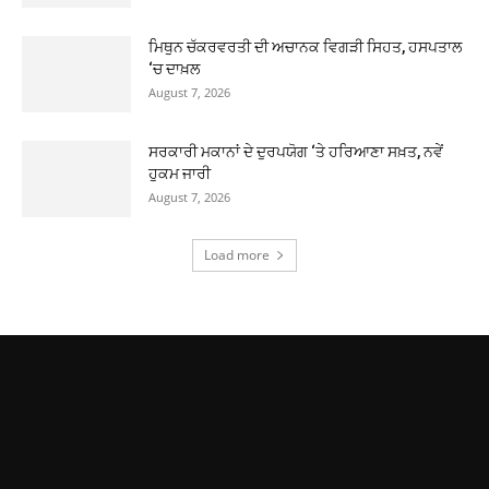
ਮਿਥੁਨ ਚੱਕਰਵਰਤੀ ਦੀ ਅਚਾਨਕ ਵਿਗੜੀ ਸਿਹਤ, ਹਸਪਤਾਲ
‘ਚ ਦਾਖ਼ਲ
August 7, 2026
ਸਰਕਾਰੀ ਮਕਾਨਾਂ ਦੇ ਦੁਰਪਯੋਗ ‘ਤੇ ਹਰਿਆਣਾ ਸਖ਼ਤ, ਨਵੇਂ
ਹੁਕਮ ਜਾਰੀ
August 7, 2026
Load more