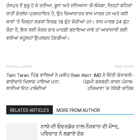
ਹੰਸਪੁਰ ਤੋਂ ਸ਼ੁਰੂ ਹੋ ਕੇ ਰਤੀਆ, ਭੂਨਾ ਅਤੇ ਸਨਿਆਨਾ ‘ਚੋਂ ਲੰਘੇਗਾ, ਜਿਨ੍ਹਾਂ ਸ਼ਹਿਰਾਂ
ਰਾਹੀਂ ਫੋਰਲੇਨ ਪ੍ਰਸਤਾਵਿਤ ਹੈ, ਉਹ ਜ਼ਿਆਦਾਤਰ ਰਾਜ ਮਾਰਗ ਹਨ ਅਤੇ ਕਈ
ਥਾਵਾਂ ‘ਤੇ ਜ਼ਿਲ੍ਹਾ ਸੜਕਾਂ ਸਿਰਫ਼ 18 ਫੁੱਟ ਚੌੜੀਆਂ ਹਨ। ਰਾਜ ਮਾਰਗ 24 ਫੁੱਟ
ਚੌੜਾ ਹੈ, ਇਸ ਲਈ ਜੇਕਰ ਚਾਰ ਮਾਰਗੀ ਬਣਾਇਆ ਜਾਵੇ ਤਾਂ ਆਵਾਜਾਈ ਲਈ
ਵਧੀਆ ਸਹੂਲਤਾਂ ਉਪਲਬਧ ਹੋਣਗੀਆਂ।
Previous article
Next article
Tarn Taran: ਪਿੰਡ ਵਾਲਿਆਂ ਨੇ ਮਸੀਹ
Rain Alert: IMD ਨੇ ਦਿੱਤੀ ਚੇਤਾਵਨੀ-
ਭਾਈਚਾਰੇ ਖਿਲਾਫ ਪਾਇਆ ਮਤਾ,
ਪੱਛਮੀ ਗੜਬੜੀ ਕਾਰਨ ਪੰਜਾਬ-
ਲਾਈਆਂ ਇਹ ਪਾਬੰਦੀਆਂ
ਹਰਿਆਣਾ ‘ਚ ਹੋਵੇਗੀ ਬਾਰਿਸ਼
RELATED ARTICLES
MORE FROM AUTHOR
ਨ*ਸ਼ੇ ਦੀ ਓਵਰਡੋਜ਼ ਨਾਲ ਨੌਜਵਾਨ ਦੀ ਮੌ*ਤ,
ਪਰਿਵਾਰ ਨੇ ਲਗਾਏ ਦੋਸ਼