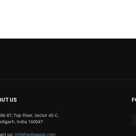
OUT US
F
86-87, Top Floor, Sector 45-C,
digarh, India 160047
act us:
info@ajdiawaaj.com