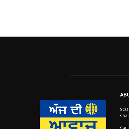
AB
SCO 
Chan
Cont