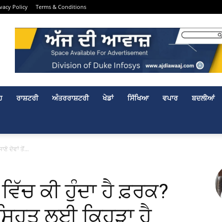
ivacy Policy
Terms & Conditions
ਹ
ਰਾਸ਼ਟਰੀ
ਅੰਤਰਰਾਸ਼ਟਰੀ
ਖੇਡਾਂ
ਸਿੱਖਿਆ
ਵਪਾਰ
ਬਦਲੀਆਂ
ੋ ਦੋਵਾਂ ਤੋਂ...
 ਵਿੱਚ ਕੀ ਹੁੰਦਾ ਹੈ ਫ਼ਰਕ?
ਡੀ ਸਿਹਤ ਲਈ ਕਿਹੜਾ ਹੈ