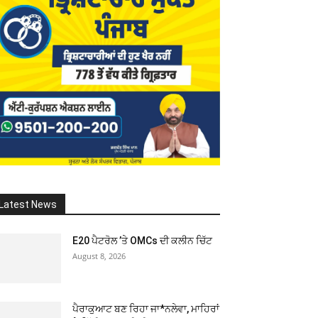
Latest News
E20 ਪੈਟਰੋਲ ’ਤੇ OMCs ਦੀ ਕਲੀਨ ਚਿੱਟ
August 8, 2026
ਪੈਰਾਕੁਆਟ ਬਣ ਰਿਹਾ ਜਾ*ਨਲੇਵਾ, ਮਾਹਿਰਾਂ