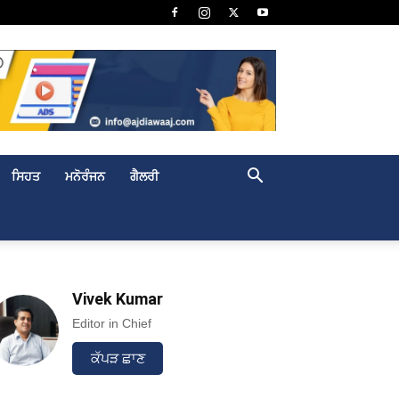
ਸਿਹਤ
ਮਨੋਰੰਜਨ
ਗੈਲਰੀ
Vivek Kumar
Editor in Chief
ਕੱਪੜ ਛਾਣ