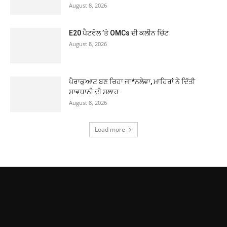
August 8, 2026
E20 ਪੈਟਰੋਲ ’ਤੇ OMCs ਦੀ ਕਲੀਨ ਚਿੱਟ
August 8, 2026
ਪੈਰਾਕੁਆਟ ਬਣ ਰਿਹਾ ਜਾ*ਨਲੇਵਾ, ਮਾਹਿਰਾਂ ਨੇ ਦਿੱਤੀ
ਸਾਵਧਾਨੀ ਦੀ ਸਲਾਹ
August 8, 2026
Load more