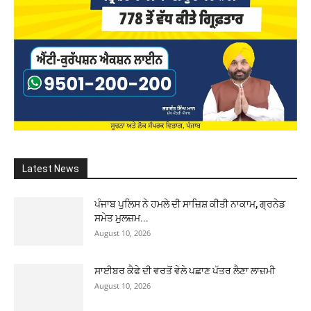
Latest News
ਪੰਜਾਬ ਪੁਲਿਸ ਨੇ ਹਮਲੇ ਦੀ ਸਾਜ਼ਿਸ਼ ਕੀਤੀ ਨਾਕਾਮ, ਗ੍ਰਨੇਡ
ਸਮੇਤ ਮੁਲਜ਼ਮ...
August 10, 2026
ਸਾਈਬਰ ਕੈਫੇ ਦੀ ਵਰਤੋਂ ਵੇਲੇ ਪਛਾਣ ਪੱਤਰ ਲੈਣਾ ਲਾਜ਼ਮੀ
August 10, 2026