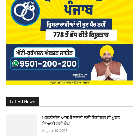
Latest News
ਅਗਨੀਵੀਰ ਆਰਮੀ ਭਰਤੀ ਲਈ ਫਿਜ਼ੀਕਲ ਦੀ ਮੁਫ਼ਤ
ਤਿਆਰੀ ਲਈ ਕੈਂਪ
August 10, 2026