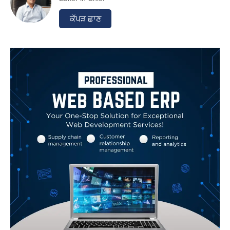
ਕੱਪੜ ਛਾਣ