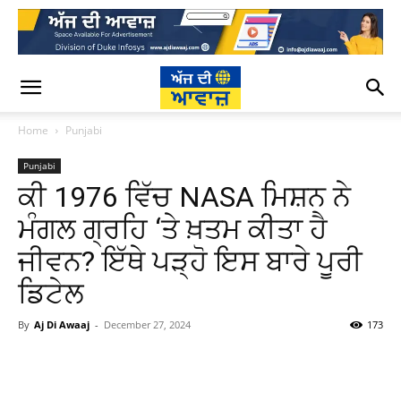
Home
Punjabi
Punjabi
ਕੀ 1976 ਵਿੱਚ NASA ਮਿਸ਼ਨ ਨੇ
ਮੰਗਲ ਗ੍ਰਹਿ ‘ਤੇ ਖ਼ਤਮ ਕੀਤਾ ਹੈ
ਜੀਵਨ? ਇੱਥੇ ਪੜ੍ਹੋ ਇਸ ਬਾਰੇ ਪੂਰੀ
ਡਿਟੇਲ
By
Aj Di Awaaj
-
December 27, 2024
173
WhatsApp
Facebook
Twitter
T