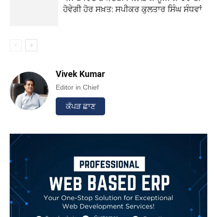
ਹੋਵੇਗੀ ਹੋਰ ਸਖ਼ਤ: ਸਪੀਕਰ ਕੁਲਤਾਰ ਸਿੰਘ ਸੰਧਵਾਂ
Vivek Kumar
Editor in Chief
ਕੱਪੜ ਛਾਣ