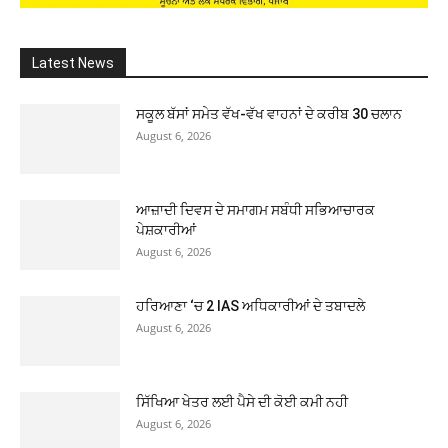
Latest News
ਸਕੂਲ ਬੱਸਾਂ ਸਮੇਤ ਵੱਖ-ਵੱਖ ਵਾਹਨਾਂ ਦੇ ਕਰੀਬ 30 ਚਲਾਨ
August 6, 2026
ਆਜ਼ਾਦੀ ਦਿਵਸ ਦੇ ਸਮਾਗਮ ਸਬੰਧੀ ਸਭਿਆਚਾਰਕ
ਪੇਸ਼ਕਾਰੀਆਂ
August 6, 2026
ਹਰਿਆਣਾ ‘ਚ 2 IAS ਅਧਿਕਾਰੀਆਂ ਦੇ ਤਬਾਦਲੇ
August 6, 2026
ਸਿੱਖਿਆ ਖੇਤਰ ਲਈ ਪੈਸੇ ਦੀ ਕੋਈ ਕਮੀ ਨਹੀ
August 6, 2026