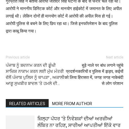
गुरप्रीत सिंह ने बताया आरोपी जतिंदर सिंह घटना के बाद से फरार चल रहा था।
आरोपी ने माननीय डिस्टिक कोर्ट और मानयोग हाईकोर्ट में जमानत के लिए अपील
लगाई थी। लेकिन दोनों ही मानयोग कोर्ट में आरोपी की अपील मिस हो गई।
आरोपी पुलिस से बचने के लिए छिप रहा था। जिसे इनफॉरमेशन के बाद पुलिस
द्वारा काबू किया गया।
Previous article
Next article
ਪੰਜਾਬ ਨੂੰ ਬਦਨਾਮ ਕਰਨ ਦੀ ਡੂੰਘੀ
बुड़े नाले पर बांध लगाने पहुंचे
ਸਾਜ਼ਿਸ਼ ਨਾਕਾਮ ਕਰਨ ਲਈ ਮੁੱਖ ਮੰਤਰੀ
प्रदर्शनकारियों व पुलिस में झड़प, कईयों
ਵੱਲੋਂ ਪੰਜਾਬ ਪੁਲਿਸ ਨੂੰ ਥਾਪੜਾ , ਅਕਾਲੀ
को लिया हिरासत में, जगह जगह नाकेबंदी
ਆਗੂ ਸੁਖਬੀਰ ਬਾਦਲ ‘ਤੇ ਹਮਲੇ ਦੀ…
से लोग परेशान
RELATED ARTICLES
MORE FROM AUTHOR
ਜ਼ਿਲ੍ਹਾ ਪੱਧਰ ‘ਤੇ ਨਿਵੇਸ਼ਕਾਂ ਦੀਆਂ ਅਰਜ਼ੀਆਂ
ਲੰਬਿਤ ਨਾ ਰਹਿਣ, ਸਾਰੀਆਂ ਆਪਤੀਆਂ ਇੱਕੋ ਵਾਰ