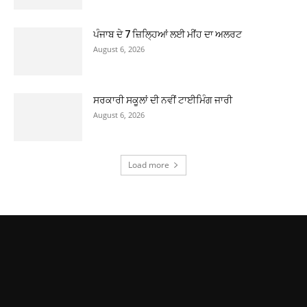
ਪੰਜਾਬ ਦੇ 7 ਜ਼ਿਲ੍ਹਿਆਂ ਲਈ ਮੀਂਹ ਦਾ ਅਲਰਟ
August 6, 2026
ਸਰਕਾਰੀ ਸਕੂਲਾਂ ਦੀ ਨਵੀਂ ਟਾਈਮਿੰਗ ਜਾਰੀ
August 6, 2026
Load more