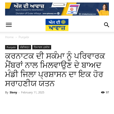
Home
Punjabi
Punjabi
ਚੰਡੀਗੜ੍ਹ
ਹਿਮਾਚਲ ਪ੍ਰਦੇਸ਼
ਕਰਨਾਟਕ ਦੀ ਸਕੰਮਾ ਨੂੰ ਪਰਿਵਾਰਕ
ਮੈਂਬਰਾਂ ਨਾਲ ਮਿਲਵਾਉਣ ਦੇ ਬਾਅਦ
ਮੰਡੀ ਜਿਲਾ ਪ੍ਰਸ਼ਾਸਨ ਦਾ ਇਕ ਹੋਰ
ਸਰਾਹਣੀਯ ਯਤਨ
By
Slony
-
February 11, 2025
97
WhatsApp
Facebook
Twitter
T