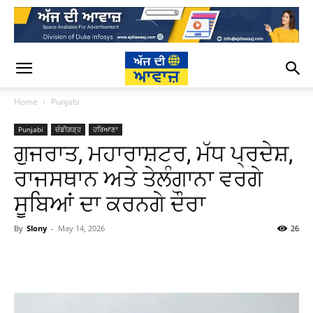
Home
Punjabi
Punjabi
ਚੰਡੀਗੜ੍ਹ
ਹਰਿਆਣਾ
ਗੁਜਰਾਤ, ਮਹਾਰਾਸ਼ਟਰ, ਮੱਧ ਪ੍ਰਦੇਸ਼,
ਰਾਜਸਥਾਨ ਅਤੇ ਤੇਲੰਗਾਨਾ ਵਰਗੇ
ਸੂਬਿਆਂ ਦਾ ਕਰਨਗੇ ਦੌਰਾ
By
Slony
-
May 14, 2026
26
WhatsApp
Facebook
Twitter
T