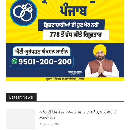
Latest News
ਨ*ਸ਼ੇ ਦੀ ਓਵਰਡੋਜ਼ ਨਾਲ ਨੌਜਵਾਨ ਦੀ ਮੌ*ਤ, ਪਰਿਵਾਰ ਨੇ
ਲਗਾਏ ਦੋਸ਼
August 7, 2026