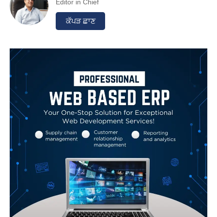
Editor in Chief
ਕੱਪੜ ਛਾਣ