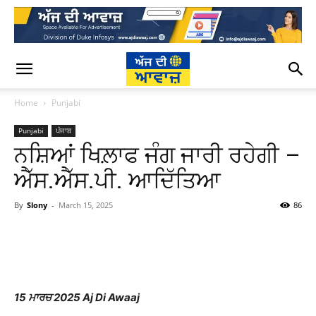
Home
Punjabi
Punjabi
ਪੰਜਾਬ
ਨਸ਼ਿਆਂ ਖਿਲ਼ਾਫ ਜੰਗ ਜਾਰੀ ਰਹੇਗੀ –
ਐੱਸ.ਐੱਸ.ਪੀ. ਆਦਿੱਤਿਆ
By
Slony
-
March 15, 2025
86
WhatsApp
Facebook
Twitter
T
15 ਮਾਰਚ 2025 Aj Di Awaaj