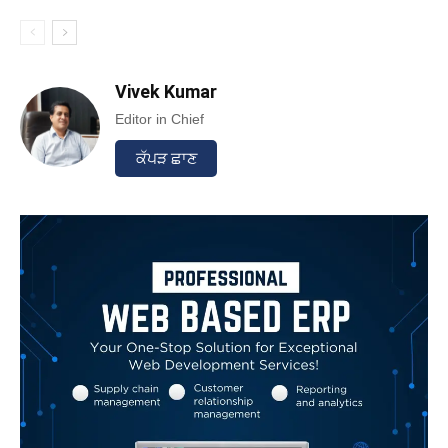
Vivek Kumar
Editor in Chief
ਕੱਪੜ ਛਾਣ