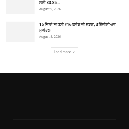
ਲਈ 83.85...
August 9, 2026
16 ਦਿਨਾਂ ’ਚ ਧਸੀ ₹16 ਕਰੋੜ ਦੀ ਸੜਕ, 3 ਇੰਜੀਨੀਅਰ
ਮੁਅੱਤਲ
August 8, 2026
Load more