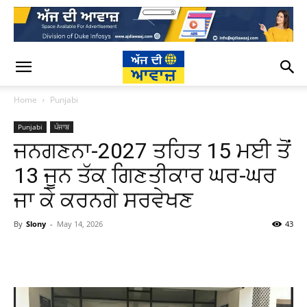
Home
Punjabi
Punjabi
ਪੰਜਾਬ
ਜਨਗਣਨਾ-2027 ਤਹਿਤ 15 ਮਈ ਤੋਂ
13 ਜੂਨ ਤੱਕ ਗਿਣਤੀਕਾਰ ਘਰ-ਘਰ
ਜਾ ਕੇ ਕਰਨਗੇ ਸਰਵੇਖਣ
By
Slony
-
May 14, 2026
43
WhatsApp
Facebook
Twitter
T