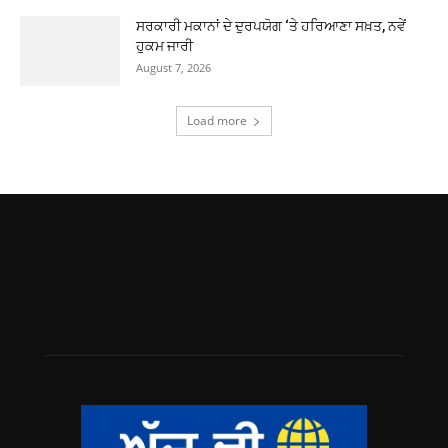
ਸਰਕਾਰੀ ਮਕਾਨਾਂ ਦੇ ਦੁਰਪਯੋਗ ‘ਤੇ ਹਰਿਆਣਾ ਸਖ਼ਤ, ਨਵੇਂ
ਹੁਕਮ ਜਾਰੀ
August 7, 2026
Load more