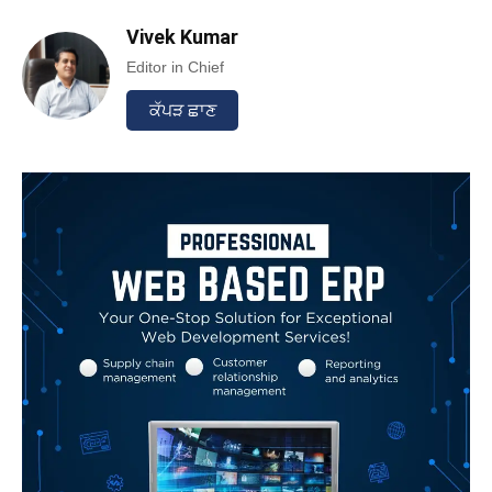
Vivek Kumar
Editor in Chief
ਕੱਪੜ ਛਾਣ