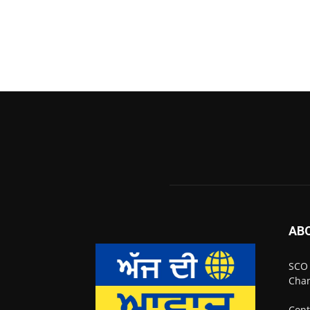
AB
SCO 
Chan
Cont