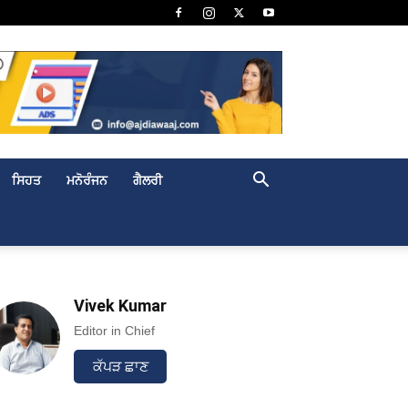
ਸਿਹਤ
ਮਨੋਰੰਜਨ
ਗੈਲਰੀ
Vivek Kumar
Editor in Chief
ਕੱਪੜ ਛਾਣ