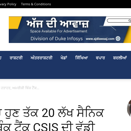
ivacy Policy
Terms & Conditions
ਹ
ਰਾਸ਼ਟਰੀ
ਅੰਤਰਰਾਸ਼ਟਰੀ
ਖੇਡਾਂ
ਸਿੱਖਿਆ
ਵਪਾਰ
ਬਦਲੀਆਂ
ਕ ਹਤਾਹਤ, ਅਮਰੀਕੀ ਥਿੰਕ ਟੈਂਕ...
ਚ ਹੁਣ ਤੱਕ 20 ਲੱਖ ਸੈਨਿਕ
ਕ ਟੈਂਕ CSIS ਦੀ ਵੱਡੀ