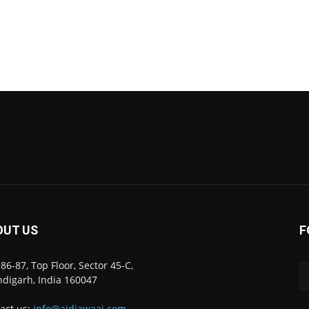
OUT US
F
86-87, Top Floor, Sector 45-C,
digarh, India 160047
act us:
info@ajdiawaaj.com