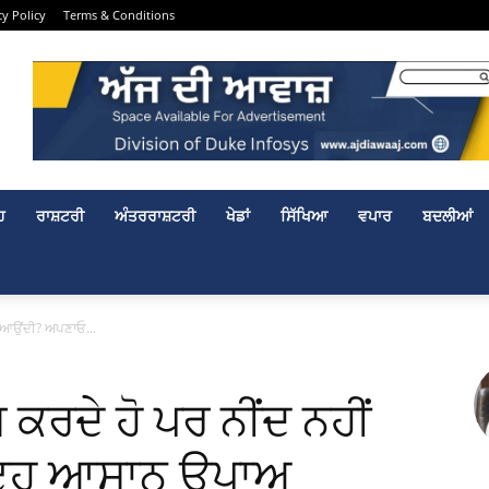
cy Policy
Terms & Conditions
ਹ
ਰਾਸ਼ਟਰੀ
ਅੰਤਰਰਾਸ਼ਟਰੀ
ਖੇਡਾਂ
ਸਿੱਖਿਆ
ਵਪਾਰ
ਬਦਲੀਆਂ
ਹੀਂ ਆਉਂਦੀ? ਅਪਣਾਓ...
ਿਸ਼ ਕਰਦੇ ਹੋ ਪਰ ਨੀਂਦ ਨਹੀਂ
ਇਹ ਆਸਾਨ ਉਪਾਅ