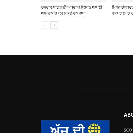
ਫਲਦਾਰ ਬਾਗਬਾਨੀ ਅਪਣਾ ਕੇ ਕਿਸਾਨ ਆਪਣੀ
ਮਿਥੁਨ ਚੱਕਰਵ
ਆਮਦਨ ‘ਚ ਕਰ ਸਕਦੇ ਹਨ ਵਾਧਾ
ਹਸਪਤਾਲ ‘ਚ ਦ
AB
SCO 