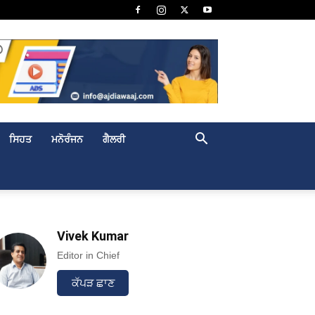
ਸਿਹਤ
ਮਨੋਰੰਜਨ
ਗੈਲਰੀ
Vivek Kumar
Editor in Chief
ਕੱਪੜ ਛਾਣ