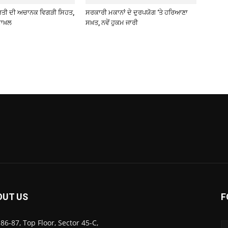
ਰਤੀ ਦੀ ਅਚਾਨਕ ਵਿਗੜੀ ਸਿਹਤ,
ਸਰਕਾਰੀ ਮਕਾਨਾਂ ਦੇ ਦੁਰਪਯੋਗ ‘ਤੇ ਹਰਿਆਣਾ
ਾਖ਼ਲ
ਸਖ਼ਤ, ਨਵੇਂ ਹੁਕਮ ਜਾਰੀ
OUT US
F
86-87, Top Floor, Sector 45-C,