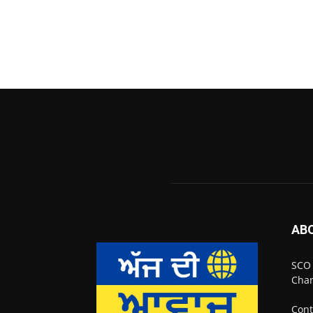
AB
SCO 
Chan
Cont