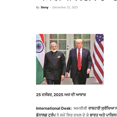
By
Slony
-
December 25, 2025
WhatsApp
Facebook
25
ਦਸੰਬਰ, 2025 ਅਜ ਦੀ ਆਵਾਜ਼
International Desk:
ਅਮਰੀਕੀ
ਰਾਸ਼ਟਰੀ ਸੁਰੱਖਿਆ 
ਡੋਨਾਲਡ ਟ੍ਰੰਪ
ਨੇ ਸਮੇਂ ਸਿਰ ਦਖਲ ਦੇ ਕੇ
ਭਾਰਤ ਅਤੇ ਪਾਕਿਸ