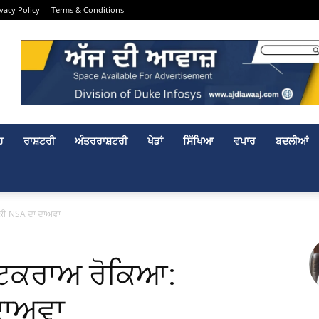
ivacy Policy
Terms & Conditions
ਹ
ਰਾਸ਼ਟਰੀ
ਅੰਤਰਰਾਸ਼ਟਰੀ
ਖੇਡਾਂ
ਸਿੱਖਿਆ
ਵਪਾਰ
ਬਦਲੀਆਂ
ੀਕੀ NSA ਦਾ ਦਾਅਵਾ
ਕ ਟਕਰਾਅ ਰੋਕਿਆ:
ਦਾਅਵਾ