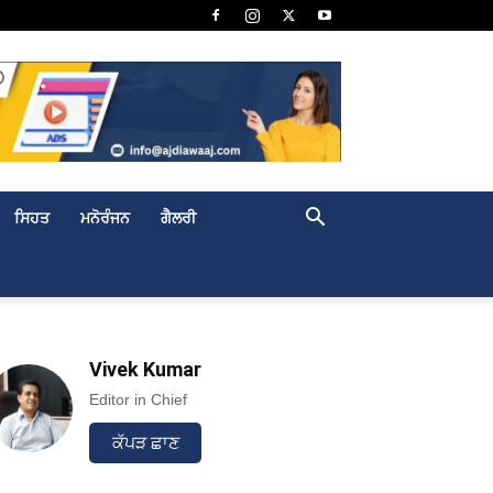
ਸਿਹਤ
ਮਨੋਰੰਜਨ
ਗੈਲਰੀ
Vivek Kumar
Editor in Chief
ਕੱਪੜ ਛਾਣ