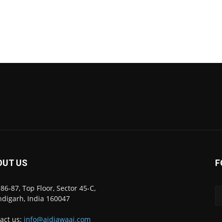
OUT US
F
86-87, Top Floor, Sector 45-C,
digarh, India 160047
act us:
info@ajdiawaaj.com