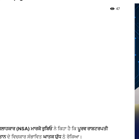
47
Twitter
Telegram
Pinterest
Copy URL
ਸਲਾਹਕਾਰ (NSA) ਮਾਰਕੋ ਰੁਬਿਓ
ਨੇ ਕਿਹਾ ਹੈ ਕਿ
ਪੂਰਵ ਰਾਸ਼ਟਰਪਤੀ
ਤਾਨ
ਦੇ ਵਿਚਕਾਰ ਸੰਭਾਵਿਤ
ਘਾਤਕ ਯੁੱਧ
ਨੂੰ ਰੋਕਿਆ।