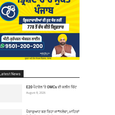
Latest News
E20 ਪੈਟਰੋਲ ’ਤੇ OMCs ਦੀ ਕਲੀਨ ਚਿੱਟ
August 8, 2026
ਪੈਰਾਕੁਆਟ ਬਣ ਰਿਹਾ ਜਾ*ਨਲੇਵਾ, ਮਾਹਿਰਾਂ