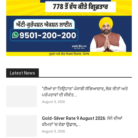
Latest News
‘ਤੀਆਂ ਦਾ ਤਿਉਹਾਰ’ ਪੰਜਾਬੀ ਸੱਭਿਆਚਾਰ, ਲੋਕ ਰੀਤਾਂ ਅਤੇ
ਪਰੰਪਰਾਵਾਂ ਦੀ ਜੀਵੰਤ...
August 9, 2026
Gold-Silver Rate 9 August 2026: ਸੋਨੇ ਦੀਆਂ
ਕੀਮਤਾਂ ’ਚ ਵੱਡਾ ਉਛਾਲ,...
August 9, 2026