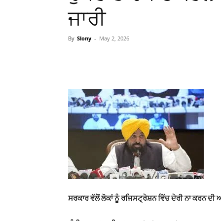
ਜਾਰੀ
By
Slony
-
May 2, 2026
WhatsApp
Facebook
ਸਰਕਾਰ ਵੱਲੋਂ ਲੋਕਾਂ ਨੂੰ ਰਜਿਸਟ੍ਰੇਸ਼ਨ ਵਿੱਚ ਦੇਰੀ ਨਾ ਕਰਨ ਦ