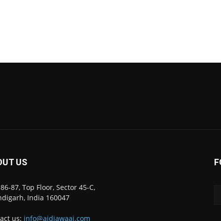
OUT US
F
86-87, Top Floor, Sector 45-C,
digarh, India 160047
act us:
info@ajdiawaaj.com