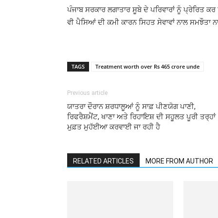
ਪੰਜਾਬ ਸਰਕਾਰ ਲਗਾਤਾਰ ਸੂਬੇ ਦੇ ਪਰਿਵਾਰਾਂ ਨੂੰ ਪ੍ਰੇਰਿਤ ਕਰ
ਵੀ ਪੈਸਿਆਂ ਦੀ ਕਮੀ ਕਾਰਨ ਸਿਹਤ ਸੇਵਾਵਾਂ ਨਾਲ ਸਮਝੌਤਾ ਨ
TAGS
Treatment worth over Rs 465 crore unde
Previous article
ਯਾਤਰਾ ਦੌਰਾਨ ਸ਼ਰਧਾਲੂਆਂ ਨੂੰ ਸਾਫ਼ ਪੀਣਯੋਗ ਪਾਣੀ,
ਰਿਫਰੈਸ਼ਮੈਂਟ, ਖਾਣਾ ਅਤੇ ਰਿਹਾਇਸ਼ ਦੀ ਸਹੂਲਤ ਪੂਰੀ ਤਰ੍ਹਾਂ
ਮੁਫ਼ਤ ਮੁਹੱਈਆ ਕਰਵਾਈ ਜਾ ਰਹੀ ਹੈ
RELATED ARTICLES
MORE FROM AUTHOR