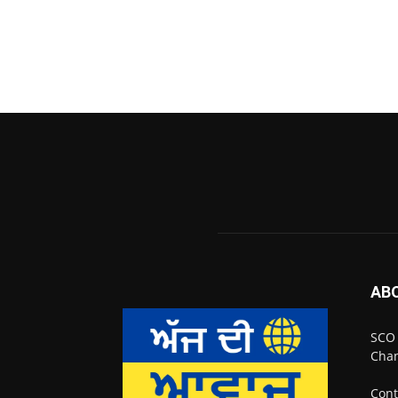
AB
SCO 
Chan
Cont