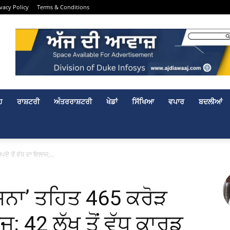
ivacy Policy
Terms & Conditions
ਹ
ਰਾਸ਼ਟਰੀ
ਅੰਤਰਰਾਸ਼ਟਰੀ
ਖੇਡਾਂ
ਸਿੱਖਿਆ
ਵਪਾਰ
ਬਦਲੀਆਂ
ਪਏ ਤੋਂ ਵੱਧ ਦਾ ਇਲਾਜ;...
ੋਜਨਾ’ ਤਹਿਤ 465 ਕਰੋੜ
ਜ; 42 ਲੱਖ ਤੋਂ ਵੱਧ ਕਾਰਡ