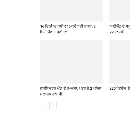
16 ਦਿਨਾਂ ’ਚ ਧਸੀ ₹16 ਕਰੋੜ ਦੀ ਸੜਕ, 3
ਥਾਈਲੈਂਡ ਦੇ ਸਕੂ
ਇੰਜੀਨੀਅਰ ਮੁਅੱਤਲ
22 ਜ਼*ਖ਼ਮੀ
ਗੁਰਸਿਮਰਨ ਮੰਡ ’ਤੇ ਹ*ਮਲਾ, ਪੁੱਤਰ ਤੇ 2 ਪੁਲਿਸ
E20 ਪੈਟਰੋਲ ’
ਮੁਲਾਜ਼ਮ ਜ਼*ਖ਼ਮੀ