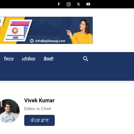
ਸਿਹਤ
ਮਨੋਰੰਜਨ
ਗੈਲਰੀ
Vivek Kumar
Editor in Chief
ਕੱਪੜ ਛਾਣ