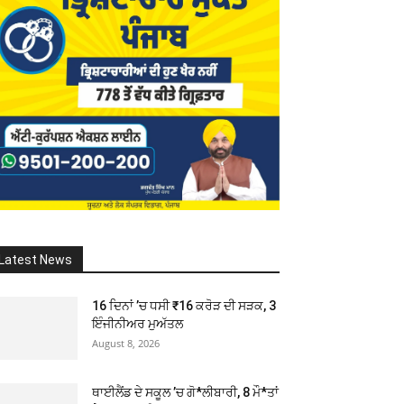
Latest News
16 ਦਿਨਾਂ ’ਚ ਧਸੀ ₹16 ਕਰੋੜ ਦੀ ਸੜਕ, 3
ਇੰਜੀਨੀਅਰ ਮੁਅੱਤਲ
August 8, 2026
ਥਾਈਲੈਂਡ ਦੇ ਸਕੂਲ ’ਚ ਗੋ*ਲੀਬਾਰੀ, 8 ਮੌ*ਤਾਂ