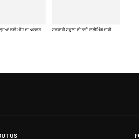
਼ਿਲ੍ਹਿਆਂ ਲਈ ਮੀਂਹ ਦਾ ਅਲਰਟ
ਸਰਕਾਰੀ ਸਕੂਲਾਂ ਦੀ ਨਵੀਂ ਟਾਈਮਿੰਗ ਜਾਰੀ
OUT US
F