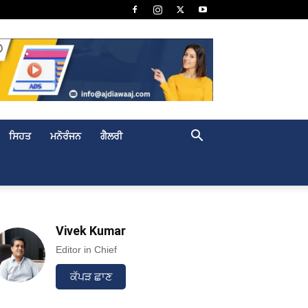
ਸਿਹਤ
ਮਨੋਰੰਜਨ
ਗੈਲਰੀ
Vivek Kumar
Editor in Chief
ਕੱਪੜ ਛਾਣ