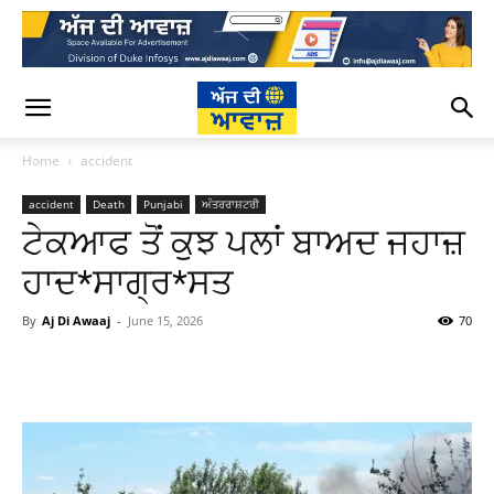
Home
accident
accident
Death
Punjabi
ਅੰਤਰਰਾਸ਼ਟਰੀ
ਟੇਕਆਫ ਤੋਂ ਕੁਝ ਪਲਾਂ ਬਾਅਦ ਜਹਾਜ਼
ਹਾਦ*ਸਾਗ੍ਰ*ਸਤ
By
Aj Di Awaaj
-
June 15, 2026
70
WhatsApp
Facebook
Twitter
T