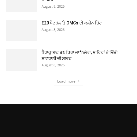
August 8, 2026
E20 ਪੈਟਰੋਲ ’ਤੇ OMCs ਦੀ ਕਲੀਨ ਚਿੱਟ
August 8, 2026
ਪੈਰਾਕੁਆਟ ਬਣ ਰਿਹਾ ਜਾ*ਨਲੇਵਾ, ਮਾਹਿਰਾਂ ਨੇ ਦਿੱਤੀ
ਸਾਵਧਾਨੀ ਦੀ ਸਲਾਹ
August 8, 2026
Load more