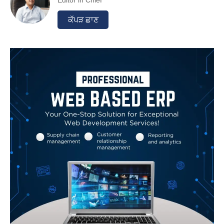
Editor in Chief
ਕੱਪੜ ਛਾਣ