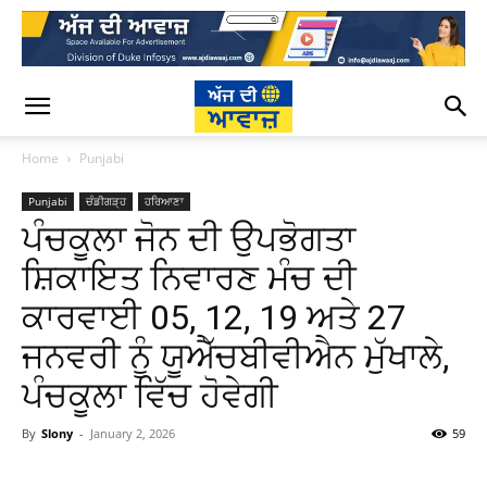
Home
Punjabi
Punjabi
ਚੰਡੀਗੜ੍ਹ
ਹਰਿਆਣਾ
ਪੰਚਕੂਲਾ ਜੋਨ ਦੀ ਉਪਭੋਗਤਾ
ਸ਼ਿਕਾਇਤ ਨਿਵਾਰਣ ਮੰਚ ਦੀ
ਕਾਰਵਾਈ 05, 12, 19 ਅਤੇ 27
ਜਨਵਰੀ ਨੂੰ ਯੂਐੱਚਬੀਵੀਐਨ ਮੁੱਖਾਲੇ,
ਪੰਚਕੂਲਾ ਵਿੱਚ ਹੋਵੇਗੀ
By
Slony
-
January 2, 2026
59
WhatsApp
Facebook
Twitter
T