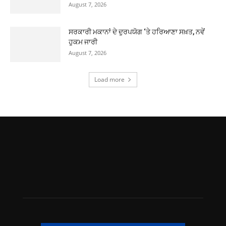
August 7, 2026
ਸਰਕਾਰੀ ਮਕਾਨਾਂ ਦੇ ਦੁਰਪਯੋਗ ‘ਤੇ ਹਰਿਆਣਾ ਸਖ਼ਤ, ਨਵੇਂ
ਹੁਕਮ ਜਾਰੀ
August 7, 2026
Load more