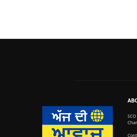
AB
SCO 
Chan
Cont