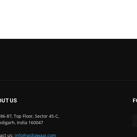
OUT US
F
86-87, Top Floor, Sector 45-C,
digarh, India 160047
act us:
info@ajdiawaaj.com