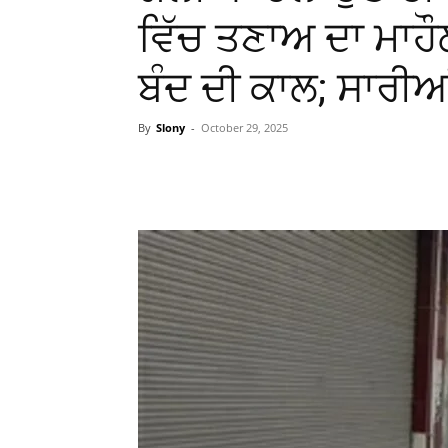
ਵਿੱਚ ਤਣਾਅ ਦਾ ਮਾਹੌਲ
ਬੰਦ ਦੀ ਕਾਲ; ਸਾਰੀਆ
By
Slony
-
October 29, 2025
WhatsApp
Facebook