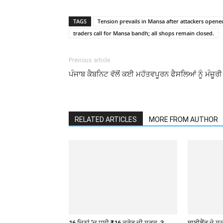
TAGS
Tension prevails in Mansa after attackers opened
traders call for Mansa bandh; all shops remain closed.
Previous article
ਪੰਜਾਬ ਕੈਬਨਿਟ ਵੱਲੋਂ ਕਈ ਮਹੱਤਵਪੂਰਨ ਫੈਸਲਿਆਂ ਨੂੰ ਮੰਜ਼ੂਰੀ
RELATED ARTICLES
MORE FROM AUTHOR
16 ਦਿਨਾਂ ’ਚ ਧਸੀ ₹16 ਕਰੋੜ ਦੀ ਸੜਕ, 3
ਥਾਈਲੈਂਡ ਦੇ ਸਕੂ