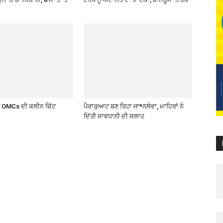
ਤੇ OMCs ਦੀ ਕਲੀਨ ਚਿੱਟ
ਪੈਰਾਕੁਆਟ ਬਣ ਰਿਹਾ ਜਾ*ਨਲੇਵਾ, ਮਾਹਿਰਾਂ ਨੇ
ਦਿੱਤੀ ਸਾਵਧਾਨੀ ਦੀ ਸਲਾਹ