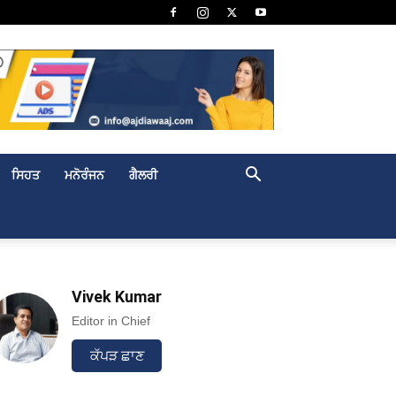
ਸਿਹਤ
ਮਨੋਰੰਜਨ
ਗੈਲਰੀ
Vivek Kumar
Editor in Chief
ਕੱਪੜ ਛਾਣ