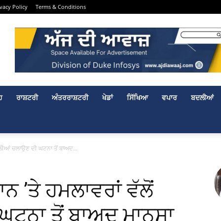
ivacy Policy
Terms & Conditions
ਹ
ਰਾਸ਼ਟਰੀ
ਅੰਤਰਰਾਸ਼ਟਰੀ
ਖੇਡਾਂ
ਸਿੱਖਿਆ
ਵਪਾਰ
ਬਦਲੀਆਂ
ਗੋਲੀਆਂ ਚਲਾਉਣ ਦੀ ਘਟਨਾ ਤੋਂ ਬਾਅਦ...
 ’ਤੇ ਹਮਲਾਵਰਾਂ ਵੱਲੋਂ
ਘਟਨਾ ਤੋਂ ਬਾਅਦ ਮਾਨਸਾ