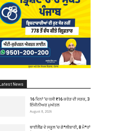
Latest News
16 ਦਿਨਾਂ ’ਚ ਧਸੀ ₹16 ਕਰੋੜ ਦੀ ਸੜਕ, 3
ਇੰਜੀਨੀਅਰ ਮੁਅੱਤਲ
August 8, 2026
ਥਾਈਲੈਂਡ ਦੇ ਸਕੂਲ ’ਚ ਗੋ*ਲੀਬਾਰੀ, 8 ਮੌ*ਤਾਂ