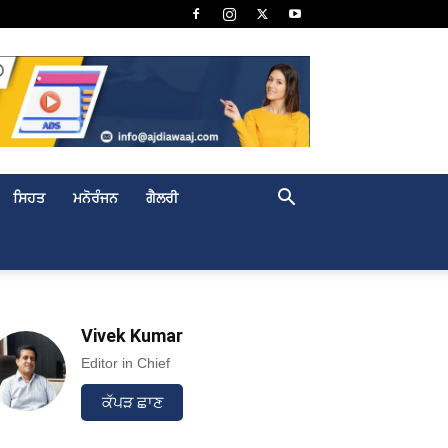
ਸਿਹਤ
ਮਨੋਰੰਜਨ
ਗੈਲਰੀ
Vivek Kumar
Editor in Chief
ਕੱਪੜ ਛਾਣ