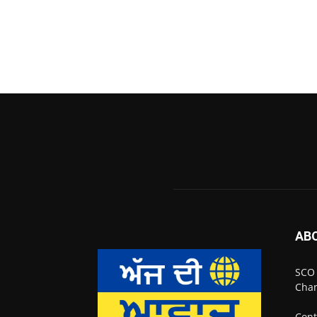
AB
SCO 
Chan
Cont