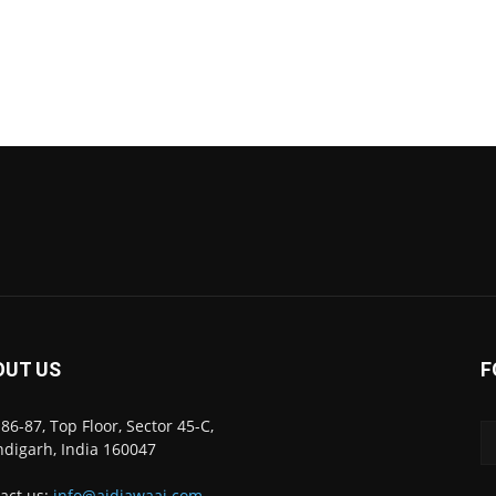
OUT US
F
86-87, Top Floor, Sector 45-C,
digarh, India 160047
act us:
info@ajdiawaaj.com