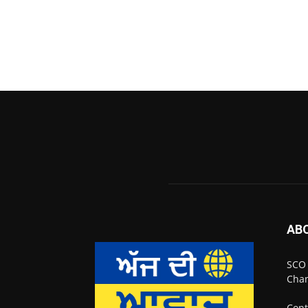
AB
SCO 
Chan
Cont