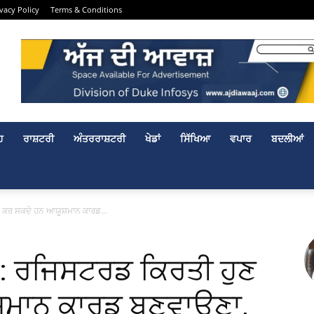
ivacy Policy
Terms & Conditions
ਹ
ਰਾਸ਼ਟਰੀ
ਅੰਤਰਰਾਸ਼ਟਰੀ
ਖੇਡਾਂ
ਸਿੱਖਿਆ
ਵਪਾਰ
ਬਦਲੀਆਂ
ੁਣ ਕਰ ਸਕਦੇ ਹਨ ਆਯੂਸ਼ਮਾਨ ਕਾਰਡ...
ਸਲਾ: ਰਜਿਸਟਰਡ ਕਿਰਤੀ ਹੁਣ
ਸ਼ਮਾਨ ਕਾਰਡ ਬਣਵਾਉਣਾ,