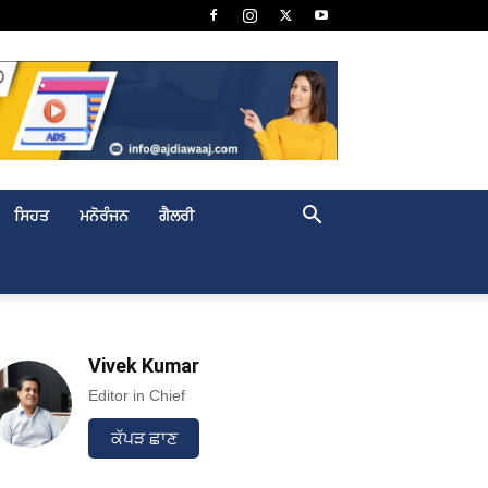
ਸਿਹਤ
ਮਨੋਰੰਜਨ
ਗੈਲਰੀ
Vivek Kumar
Editor in Chief
ਕੱਪੜ ਛਾਣ