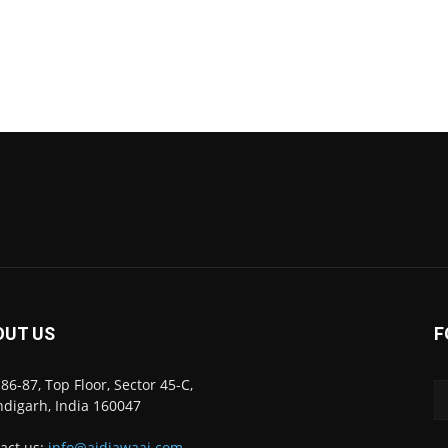
OUT US
F
86-87, Top Floor, Sector 45-C,
digarh, India 160047
act us:
info@ajdiawaaj.com