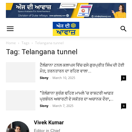
Home
Tags
Telangana tunnel
Tag: Telangana tunnel
ਟੈਲੰਗਾਨਾ ਟਨਲ ਕਲਾਪਸ ਵਿੱਚ ਫਸੇ ਗੁਰਪ੍ਰੀਤ ਸਿੰਘ ਦੀ ਹੋਈ
ਮੌਤ; ਤਰਨਤਾਰਨ ਦਾ ਰਹਿਣ ਵਾਲਾ...
Slony
-
March 10, 2025
0
“ਤੇਲੰਗਾਨਾ ਸੁਰੰਗ ਢਹਿਣ ਮਾਮਲੇ ‘ਚ ਰਾਸ਼ਟਰੀ ਆਫ਼ਤ
ਪ੍ਰਬੰਧਨ ਅਥਾਰਟੀ ਦੇ ਸਕੱਤਰ ਦਾ ਅਚਾਨਕ ਦੌਰਾ,...
Slony
-
March 7, 2025
0
Vivek Kumar
Editor in Chief