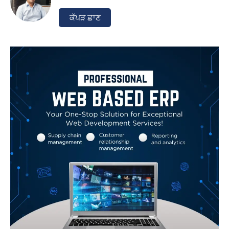
ਕੱਪੜ ਛਾਣ