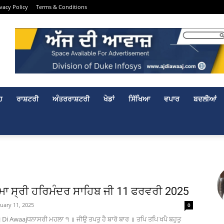
ivacy Policy
Terms & Conditions
ਹ
ਰਾਸ਼ਟਰੀ
ਅੰਤਰਰਾਸ਼ਟਰੀ
ਖੇਡਾਂ
ਸਿੱਖਿਆ
ਵਪਾਰ
ਬਦਲੀਆਂ
ਮਾ ਸ੍ਰੀ ਹਰਿਮੰਦਰ ਸਾਹਿਬ ਜੀ 11 ਫਰਵਰੀ 2025
uary 11, 2025
0
 Di Awaajਧਨਾਸਰੀ ਮਹਲਾ ੧ ॥ ਜੀਉ ਤਪਤੁ ਹੈ ਬਾਰੋ ਬਾਰ ॥ ਤਪਿ ਤਪਿ ਖਪੈ ਬਹੁਤੁ