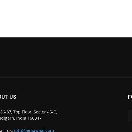
OUT US
F
86-87, Top Floor, Sector 45-C,
digarh, India 160047
act us:
info@ajdiawaaj.com