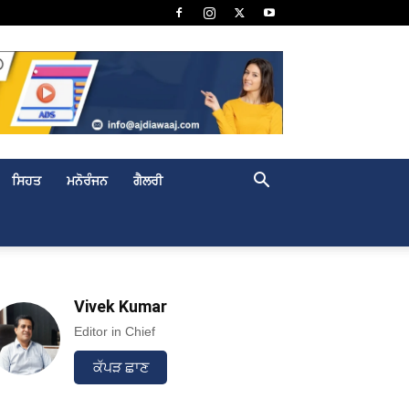
ਸਿਹਤ
ਮਨੋਰੰਜਨ
ਗੈਲਰੀ
Vivek Kumar
Editor in Chief
ਕੱਪੜ ਛਾਣ