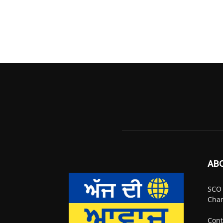
AB
SCO 
Chan
Cont