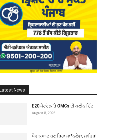
Latest News
E20 ਪੈਟਰੋਲ ’ਤੇ OMCs ਦੀ ਕਲੀਨ ਚਿੱਟ
August 8, 2026
ਪੈਰਾਕੁਆਟ ਬਣ ਰਿਹਾ ਜਾ*ਨਲੇਵਾ, ਮਾਹਿਰਾਂ