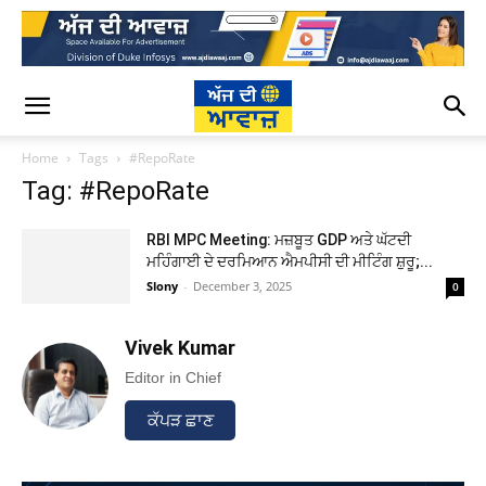
Home
Tags
#RepoRate
Tag: #RepoRate
RBI MPC Meeting: ਮਜ਼ਬੂਤ GDP ਅਤੇ ਘੱਟਦੀ
ਮਹਿੰਗਾਈ ਦੇ ਦਰਮਿਆਨ ਐਮਪੀਸੀ ਦੀ ਮੀਟਿੰਗ ਸ਼ੁਰੂ;...
Slony
-
December 3, 2025
0
Vivek Kumar
Editor in Chief
ਕੱਪੜ ਛਾਣ