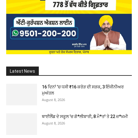
Latest News
16 ਦਿਨਾਂ ’ਚ ਧਸੀ ₹16 ਕਰੋੜ ਦੀ ਸੜਕ, 3 ਇੰਜੀਨੀਅਰ
ਮੁਅੱਤਲ
August 8, 2026
ਥਾਈਲੈਂਡ ਦੇ ਸਕੂਲ ’ਚ ਗੋ*ਲੀਬਾਰੀ, 8 ਮੌ*ਤਾਂ ਤੇ 22 ਜ਼*ਖ਼ਮੀ
August 8, 2026