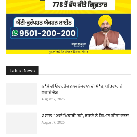
Latest News
ਨ*ਸ਼ੇ ਦੀ ਓਵਰਡੋਜ਼ ਨਾਲ ਨੌਜਵਾਨ ਦੀ ਮੌ*ਤ, ਪਰਿਵਾਰ ਨੇ
ਲਗਾਏ ਦੋਸ਼
August 7, 2026
2 ਸਾਲ ’12ਵਾਂ ਖਿਡਾਰੀ’ ਰਹੇ, ਰਹਾਣੇ ਨੇ ਬਿਆਨ ਕੀਤਾ ਦਰਦ
August 7, 2026