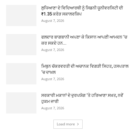
ਲੁਧਿਆਣਾ ਦੇ ਵਿਦਿਆਰਥੀ ਨੂੰ ਸਿਡਨੀ ਯੂਨੀਵਰਸਿਟੀ ਦੀ
₹1.35 ਕਰੋੜ ਸਕਾਲਰਸ਼ਿਪ
August 7, 2026
ਫਲਦਾਰ ਬਾਗਬਾਨੀ ਅਪਣਾ ਕੇ ਕਿਸਾਨ ਆਪਣੀ ਆਮਦਨ ‘ਚ
ਕਰ ਸਕਦੇ ਹਨ...
August 7, 2026
ਮਿਥੁਨ ਚੱਕਰਵਰਤੀ ਦੀ ਅਚਾਨਕ ਵਿਗੜੀ ਸਿਹਤ, ਹਸਪਤਾਲ
‘ਚ ਦਾਖ਼ਲ
August 7, 2026
ਸਰਕਾਰੀ ਮਕਾਨਾਂ ਦੇ ਦੁਰਪਯੋਗ ‘ਤੇ ਹਰਿਆਣਾ ਸਖ਼ਤ, ਨਵੇਂ
ਹੁਕਮ ਜਾਰੀ
August 7, 2026
Load more