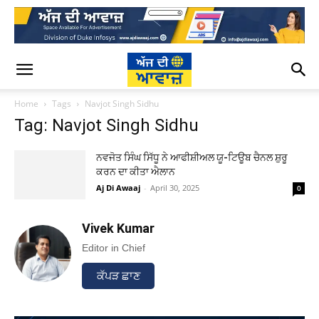
Home
Tags
Navjot Singh Sidhu
Tag: Navjot Singh Sidhu
ਨਵਜੋਤ ਸਿੰਘ ਸਿੱਧੂ ਨੇ ਆਫੀਸ਼ੀਅਲ ਯੂ-ਟਿਊਬ ਚੈਨਲ ਸ਼ੁਰੂ
ਕਰਨ ਦਾ ਕੀਤਾ ਐਲਾਨ
Aj Di Awaaj
-
April 30, 2025
0
Vivek Kumar
Editor in Chief
ਕੱਪੜ ਛਾਣ