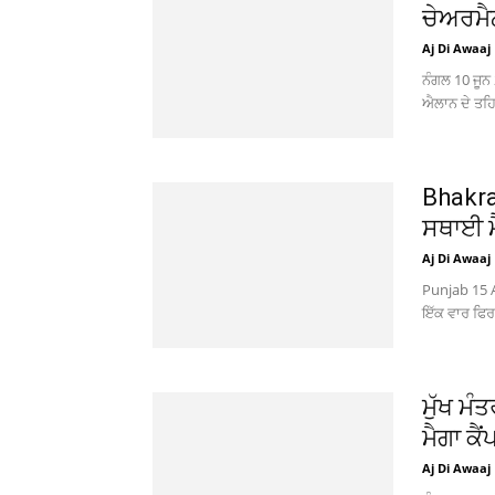
ਚੇਅਰਮੈ
Aj Di Awaaj
ਨੰਗਲ 10 ਜੂਨ
ਐਲਾਨ ਦੇ ਤਹਿਤ
Bhakra
ਸਥਾਈ ਮੈ
Aj Di Awaaj
Punjab 15 
ਇੱਕ ਵਾਰ ਫਿਰ
ਮੁੱਖ ਮ
ਮੈਗਾ ਕੈਂ
Aj Di Awaaj