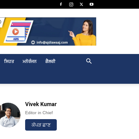
ਸਿਹਤ
ਮਨੋਰੰਜਨ
ਗੈਲਰੀ
Vivek Kumar
Editor in Chief
ਕੱਪੜ ਛਾਣ