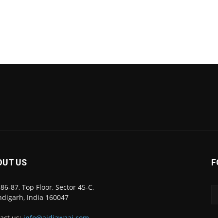
OUT US
F
86-87, Top Floor, Sector 45-C,
digarh, India 160047
act us:
info@ajdiawaaj.com