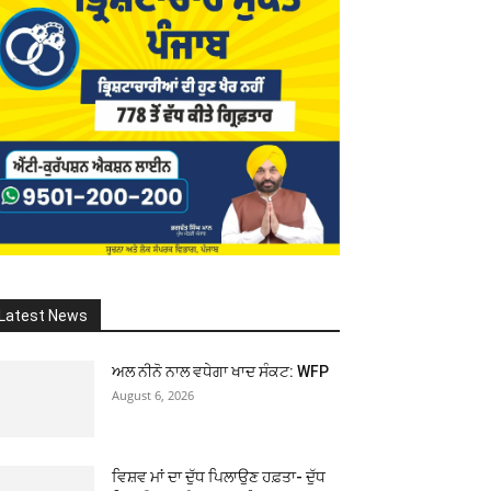
Latest News
ਅਲ ਨੀਨੋ ਨਾਲ ਵਧੇਗਾ ਖਾਦ ਸੰਕਟ: WFP
August 6, 2026
ਵਿਸ਼ਵ ਮਾਂ ਦਾ ਦੁੱਧ ਪਿਲਾਉਣ ਹਫ਼ਤਾ- ਦੁੱਧ