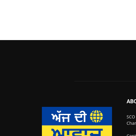
AB
SCO 
Chan
Cont