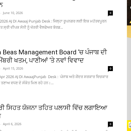
ਨ
-
June 10, 2026
0
 2026 AJ DI Awaaj Punjab Desk : ਜਿਲ੍ਹਾ ਰੂਪਨਗਰ ਲਈ ਇਕ ਮਹੱਤਵਪੂਰਨ
 ਸ੍ਰੀ ਦੀਪਕ ਸੋਨੀ ਨੂੰ ਖੱਤਰੀ ਵੈਲਫੇਅਰ ਬੋਰਡ...
 Beas Management Board ‘ਚ ਪੰਜਾਬ ਦੀ
ਂਬਰੀ ਖਤਮ, ਪਾਣੀਆਂ ‘ਤੇ ਨਵਾਂ ਵਿਵਾਦ
-
April 15, 2026
0
Apr 2026 AJ DI AwaajPunjab Desk : ਪੰਜਾਬ ਅਤੇ ਕੇਂਦਰ ਸਰਕਾਰ ਵਿਚਕਾਰ
 ਤਣਾਅ ਵਧਣ ਦੇ ਸੰਕੇਤ ਮਿਲ ਰਹੇ ਹਨ।...
ੰਤਰੀ ਸਿਹਤ ਯੋਜਨਾ ਤਹਿਤ ਪਲਾਸੀ ਵਿੱਚ ਲਗਾਇਆ
ਪ
-
April 6, 2026
0