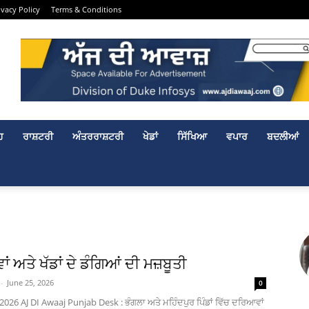
ivacy Policy
Terms & Conditions
ਹ
ਰਾਸ਼ਟਰੀ
ਅੰਤਰਰਾਸ਼ਟਰੀ
ਖੇਡਾਂ
ਸਿੱਖਿਆ
ਵਪਾਰ
ਬਦਲੀਆਂ
 ਅਤੇ ਖੱਡਾਂ ਦੇ ਡੰਗਿਆਂ ਦੀ ਮਜ਼ਬੂਤੀ
-
June 25, 2026
0
 2026 AJ DI Awaaj Punjab Desk : ਭੰਗਲਾ ਅਤੇ ਮਹਿੰਦਪੁਰ ਪਿੰਡਾਂ ਵਿੱਚ ਦਰਿਆਵਾਂ