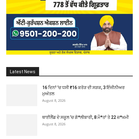
Latest News
16 ਦਿਨਾਂ ’ਚ ਧਸੀ ₹16 ਕਰੋੜ ਦੀ ਸੜਕ, 3 ਇੰਜੀਨੀਅਰ
ਮੁਅੱਤਲ
August 8, 2026
ਥਾਈਲੈਂਡ ਦੇ ਸਕੂਲ ’ਚ ਗੋ*ਲੀਬਾਰੀ, 8 ਮੌ*ਤਾਂ ਤੇ 22 ਜ਼*ਖ਼ਮੀ
August 8, 2026