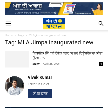
Home
Tags
MLA Jimpa inaugurated new
Tag: MLA Jimpa inaugurated new
ਵਿਧਾਇਕ ਜਿੰਪਾ ਨੇ ਟੈਗੋਰ ਨਗਰ ‘ਚ ਨਵੇਂ ਟਿਊਬਵੈੱਲ ਦਾ ਕੀਤਾ
ਉਦਘਾਟਨ
Slony
-
April 28, 2026
0
Vivek Kumar
Editor in Chief
ਕੱਪੜ ਛਾਣ