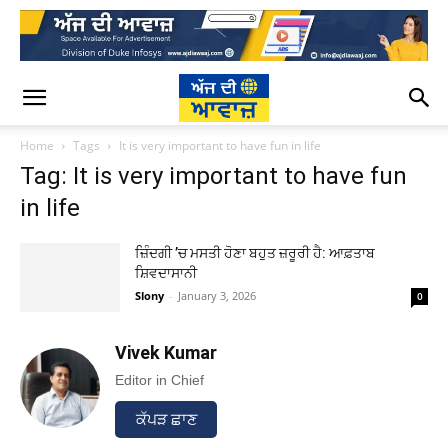
Home
Tags
It is very important to have fun in life
Tag: It is very important to have fun
in life
ਜ਼ਿੰਦਗੀ ’ਚ ਮਸਤੀ ਹੋਣਾ ਬਹੁਤ ਜ਼ਰੂਰੀ ਹੈ: ਆਫ਼ਤਾਬ
ਸ਼ਿਵਦਾਸਾਨੀ
Slony
-
January 3, 2026
0
Vivek Kumar
Editor in Chief
ਕੱਪੜ ਛਾਣ