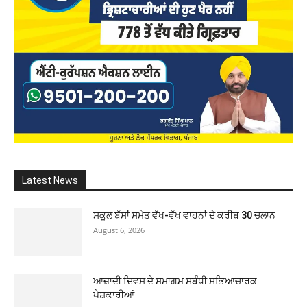
Latest News
ਸਕੂਲ ਬੱਸਾਂ ਸਮੇਤ ਵੱਖ-ਵੱਖ ਵਾਹਨਾਂ ਦੇ ਕਰੀਬ 30 ਚਲਾਨ
August 6, 2026
ਆਜ਼ਾਦੀ ਦਿਵਸ ਦੇ ਸਮਾਗਮ ਸਬੰਧੀ ਸਭਿਆਚਾਰਕ
ਪੇਸ਼ਕਾਰੀਆਂ