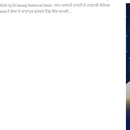
 2026 Aj Di Awaaj National Desk: ਆਮ ਆਦਮੀ ਪਾਰਟੀ ਦੇ ਰਾਸ਼ਟਰੀ ਸੰਯੋਜਕ
wal ਨੇ ਗੋਆ ਦੇ ਕਾਰਾਪੁਰ-ਸ਼੍ਰਵਣ ਪਿੰਡ ਵਿੱਚ ਆਪਣੀ...