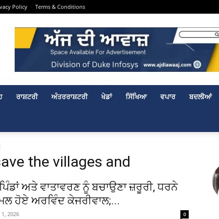
ivacy Policy
Terms & Conditions
ਹ
ਰਾਸ਼ਟਰੀ
ਅੰਤਰਰਾਸ਼ਟਰੀ
ਖੇਡਾਂ
ਸਿੱਖਿਆ
ਵਪਾਰ
ਬਦਲੀਆਂ
d
save the villages and
ਪਿੰਡਾਂ ਅਤੇ ਵਾਤਾਵਰਣ ਨੂੰ ਬਚਾਉਣਾ ਜ਼ਰੂਰੀ, ਧਰਨੇ
ਾਮਲ ਹੋਏ ਅਰਵਿੰਦ ਕੇਜਰੀਵਾਲ;...
 1, 2026
0