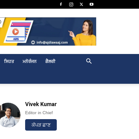
ਸਿਹਤ
ਮਨੋਰੰਜਨ
ਗੈਲਰੀ
Vivek Kumar
Editor in Chief
ਕੱਪੜ ਛਾਣ