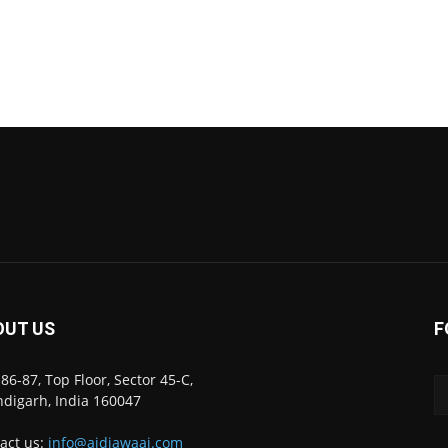
OUT US
F
86-87, Top Floor, Sector 45-C,
digarh, India 160047
act us:
info@ajdiawaaj.com