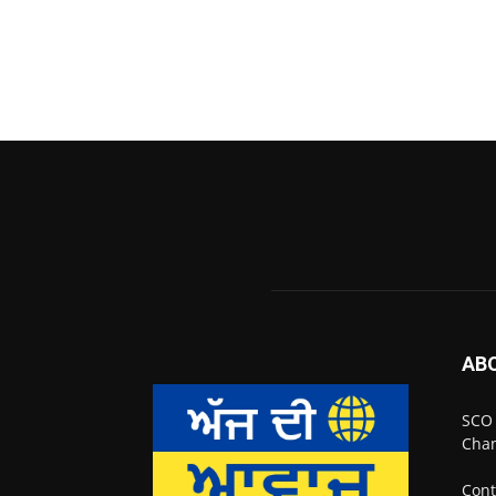
AB
SCO 
Chan
Cont