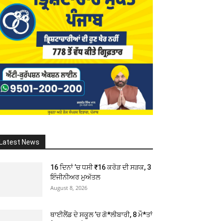
Latest News
16 ਦਿਨਾਂ ’ਚ ਧਸੀ ₹16 ਕਰੋੜ ਦੀ ਸੜਕ, 3
ਇੰਜੀਨੀਅਰ ਮੁਅੱਤਲ
August 8, 2026
ਥਾਈਲੈਂਡ ਦੇ ਸਕੂਲ ’ਚ ਗੋ*ਲੀਬਾਰੀ, 8 ਮੌ*ਤਾਂ