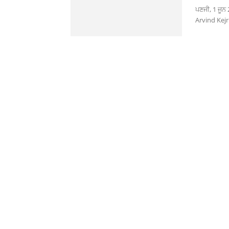
ਪਣਜੀ, 1 ਜੂਨ
Arvind Kejri