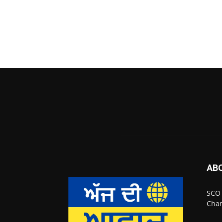
AB
SCO 
Chan