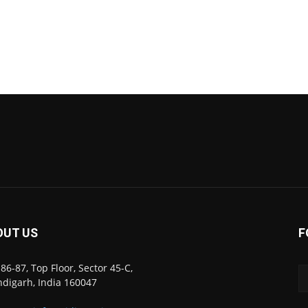
OUT US
F
86-87, Top Floor, Sector 45-C,
digarh, India 160047