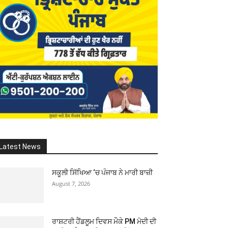
Latest News
ਸਕੂਲੀ ਸਿੱਖਿਆ ‘ਚ ਪੰਜਾਬ ਨੇ ਮਾਰੀ ਬਾਜ਼ੀ
August 7, 2026
ਰਾਸ਼ਟਰੀ ਹੈਂਡਲੂਮ ਦਿਵਸ ਮੌਕੇ PM ਮੋਦੀ ਦੀ