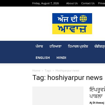
Friday, August 7, 2026
About Us
Contact Us
Priva
Aj
Di
Awaaj
–
Punjabi
News
Portal
ਪੰਜਾਬ
ਹਰਿਆਣਾ
ਹਿਮਾਚਲ ਪ੍ਰਦੇਸ਼
ਚੰਡੀਗੜ੍
ENGLISH
HINDI
Home
Tags
Hoshiyarpur news
Tag: hoshiyarpur news
ਇੰਪਰੂਵਮ
ਪਾਬਲਾ
Aj Di Awaaj