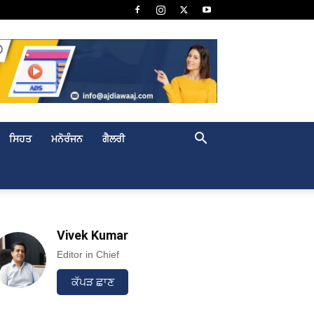
ਸਿਹਤ
ਮਨੋਰੰਜਨ
ਗੈਲਰੀ
Vivek Kumar
Editor in Chief
ਕੱਪੜ ਛਾਣ