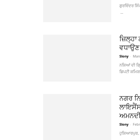
ਗੁਰਵਿੰਦਰ 
...
ਜ਼ਿਲ੍ਹਾ 
ਵਧਾਉਣ 
Slony
-
Marc
ਨਸ਼ਿਆਂ ਦੀ ਗ੍
ਡਿਪਟੀ ਕਮਿਸ਼ਨ
ਨਗਰ ਨਿ
ਲਾਇਸੈਂਸ
ਅਮਨਦੀ
Slony
-
Febr
ਹੁਸ਼ਿਆਰਪ