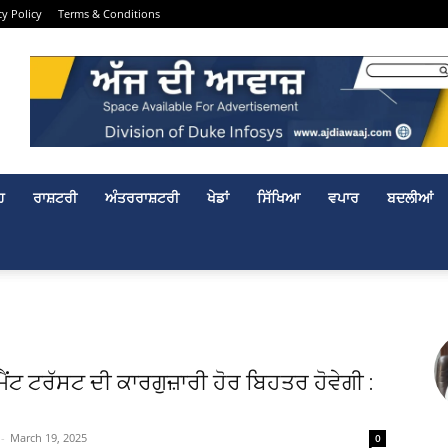
cy Policy
Terms & Conditions
ਹ
ਰਾਸ਼ਟਰੀ
ਅੰਤਰਰਾਸ਼ਟਰੀ
ਖੇਡਾਂ
ਸਿੱਖਿਆ
ਵਪਾਰ
ਬਦਲੀਆਂ
ੈਂਟ ਟਰੱਸਟ ਦੀ ਕਾਰਗੁਜ਼ਾਰੀ ਹੋਰ ਬਿਹਤਰ ਹੋਵੇਗੀ :
-
March 19, 2025
0