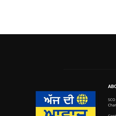
AB
SCO 
Chan
Cont