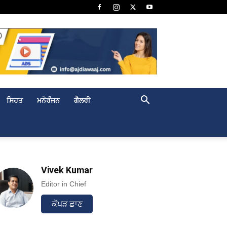
ਸਿਹਤ
ਮਨੋਰੰਜਨ
ਗੈਲਰੀ
Vivek Kumar
Editor in Chief
ਕੱਪੜ ਛਾਣ