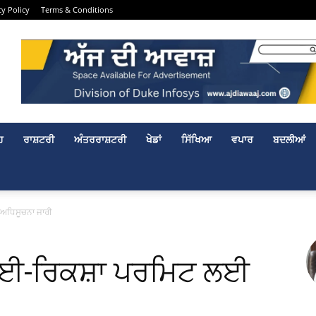
cy Policy
Terms & Conditions
ਹ
ਰਾਸ਼ਟਰੀ
ਅੰਤਰਰਾਸ਼ਟਰੀ
ਖੇਡਾਂ
ਸਿੱਖਿਆ
ਵਪਾਰ
ਬਦਲੀਆਂ
 ਅਧਿਸੂਚਨਾ ਜਾਰੀ
ੋਂ ਈ-ਰਿਕਸ਼ਾ ਪਰਮਿਟ ਲਈ