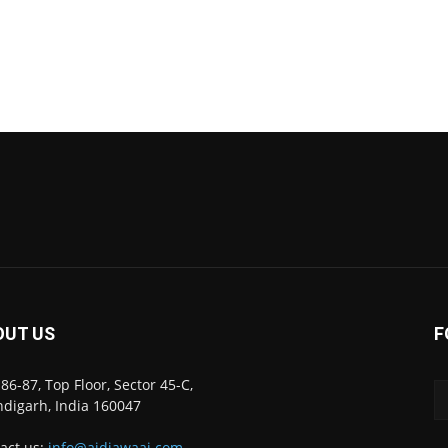
OUT US
F
86-87, Top Floor, Sector 45-C,
digarh, India 160047
act us:
info@ajdiawaaj.com