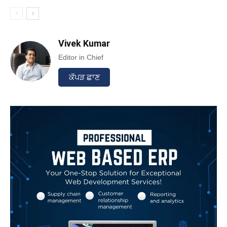
Vivek Kumar
Editor in Chief
ਕੱਪੜ ਛਾਣ