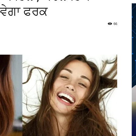
ਆਵੇਗਾ ਫਰਕ
66
Twitter
Telegram
Pinterest
Copy URL