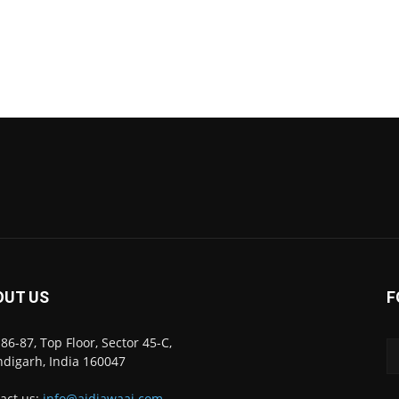
OUT US
F
86-87, Top Floor, Sector 45-C,
digarh, India 160047
act us:
info@ajdiawaaj.com