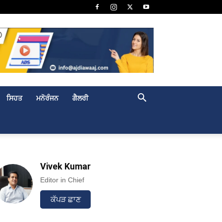
ਸਿਹਤ
ਮਨੋਰੰਜਨ
ਗੈਲਰੀ
Vivek Kumar
Editor in Chief
ਕੱਪੜ ਛਾਣ