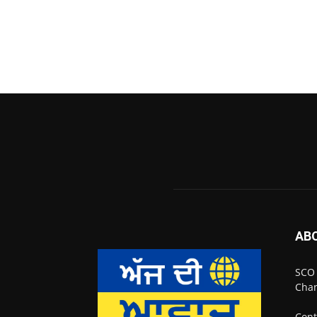
AB
SCO 
Chan
Cont