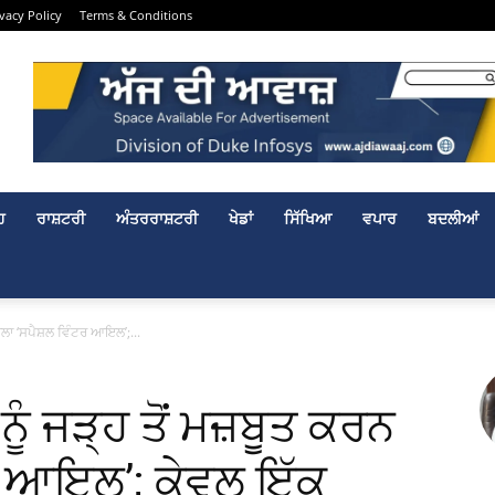
ivacy Policy
Terms & Conditions
ਹ
ਰਾਸ਼ਟਰੀ
ਅੰਤਰਰਾਸ਼ਟਰੀ
ਖੇਡਾਂ
ਸਿੱਖਿਆ
ਵਪਾਰ
ਬਦਲੀਆਂ
ਵਾਲਾ ‘ਸਪੈਸ਼ਲ ਵਿੰਟਰ ਆਇਲ’;...
ੂੰ ਜੜ੍ਹ ਤੋਂ ਮਜ਼ਬੂਤ ਕਰਨ
ਟਰ ਆਇਲ’; ਕੇਵਲ ਇੱਕ