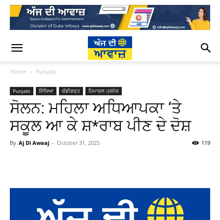
Home
Punjabi
Punjabi
ਸਿੱਖਿਆ
ਚੰਡੀਗੜ੍ਹ
ਹਿਮਾਚਲ ਪ੍ਰਦੇਸ਼
ਸੋਲਨ: ਮਹਿਲਾ ਅਧਿਆਪਕਾ ‘ਤੇ
ਸਕੂਲ ਆ ਕੇ ਸ਼*ਰਾਬ ਪੀਣ ਦੇ ਦੋਸ਼
By
Aj Di Awaaj
-
October 31, 2025
119
WhatsApp
Facebook
Twitter
T