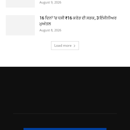
August 9, 2026
16 ਦਿਨਾਂ ’ਚ ਧਸੀ ₹16 ਕਰੋੜ ਦੀ ਸੜਕ, 3 ਇੰਜੀਨੀਅਰ
ਮੁਅੱਤਲ
August 8, 2026
Load more