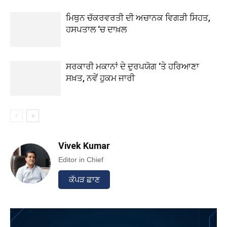
ਮਿਥੁਨ ਚੱਕਰਵਰਤੀ ਦੀ ਅਚਾਨਕ ਵਿਗੜੀ ਸਿਹਤ,
ਹਸਪਤਾਲ ‘ਚ ਦਾਖ਼ਲ
ਸਰਕਾਰੀ ਮਕਾਨਾਂ ਦੇ ਦੁਰਪਯੋਗ ‘ਤੇ ਹਰਿਆਣਾ
ਸਖ਼ਤ, ਨਵੇਂ ਹੁਕਮ ਜਾਰੀ
Vivek Kumar
Editor in Chief
ਕੱਪੜ ਛਾਣ