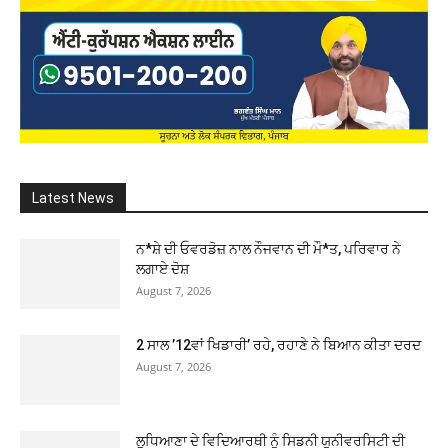
Latest News
ਨ*ਸ਼ੇ ਦੀ ਓਵਰਡੋਜ਼ ਨਾਲ ਨੌਜਵਾਨ ਦੀ ਮੌ*ਤ, ਪਰਿਵਾਰ ਨੇ
ਲਗਾਏ ਦੋਸ਼
August 7, 2026
2 ਸਾਲ ’12ਵਾਂ ਖਿਡਾਰੀ’ ਰਹੇ, ਰਹਾਣੇ ਨੇ ਬਿਆਨ ਕੀਤਾ ਦਰਦ
August 7, 2026
ਲੁਧਿਆਣਾ ਦੇ ਵਿਦਿਆਰਥੀ ਨੂੰ ਸਿਡਨੀ ਯੂਨੀਵਰਸਿਟੀ ਦੀ