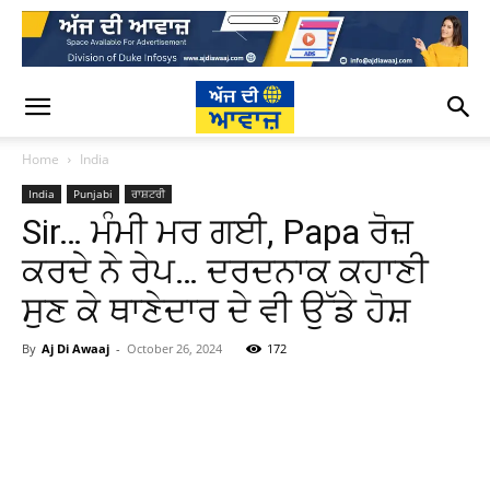
Home
India
India
Punjabi
ਰਾਸ਼ਟਰੀ
Sir… ਮੰਮੀ ਮਰ ਗਈ, Papa ਰੋਜ਼
ਕਰਦੇ ਨੇ ਰੇਪ… ਦਰਦਨਾਕ ਕਹਾਣੀ
ਸੁਣ ਕੇ ਥਾਣੇਦਾਰ ਦੇ ਵੀ ਉੱਡੇ ਹੋਸ਼
By
Aj Di Awaaj
-
October 26, 2024
172
WhatsApp
Facebook
Twitter
T