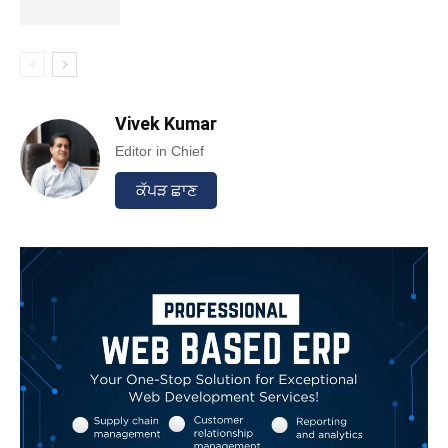
Vivek Kumar
Editor in Chief
ਕੱਪੜ ਛਾਣ