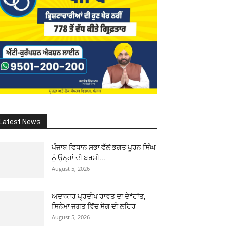
Latest News
ਪੰਜਾਬ ਵਿਧਾਨ ਸਭਾ ਵੱਲੋਂ ਭਗਤ ਪੂਰਨ ਸਿੰਘ
ਨੂੰ ਉਨ੍ਹਾਂ ਦੀ ਬਰਸੀ...
August 5, 2026
ਅਦਾਕਾਰ ਪ੍ਰਦੀਪ ਰਾਵਤ ਦਾ ਦੇ*ਹਾਂਤ,
ਸਿਨੇਮਾ ਜਗਤ ਵਿੱਚ ਸੋਗ ਦੀ ਲਹਿਰ
August 5, 2026