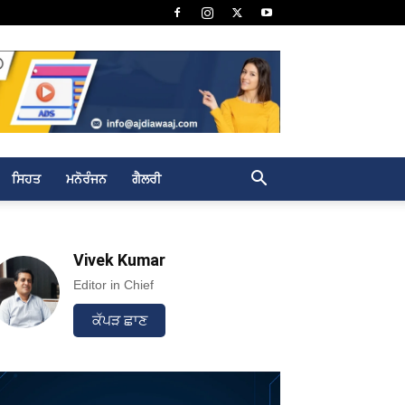
ਸਿਹਤ
ਮਨੋਰੰਜਨ
ਗੈਲਰੀ
Vivek Kumar
Editor in Chief
ਕੱਪੜ ਛਾਣ
Linkedin
Email
Print