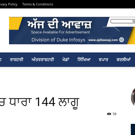
ivacy Policy
Terms & Conditions
ਹ
ਰਾਸ਼ਟਰੀ
ਅੰਤਰਰਾਸ਼ਟਰੀ
ਖੇਡਾਂ
ਸਿੱਖਿਆ
ਵਪਾਰ
ਬਦਲੀਆਂ
ੱਚ ਧਾਰਾ 144 ਲਾਗੂ
59
Twitter
Telegram
Pinterest
Copy URL