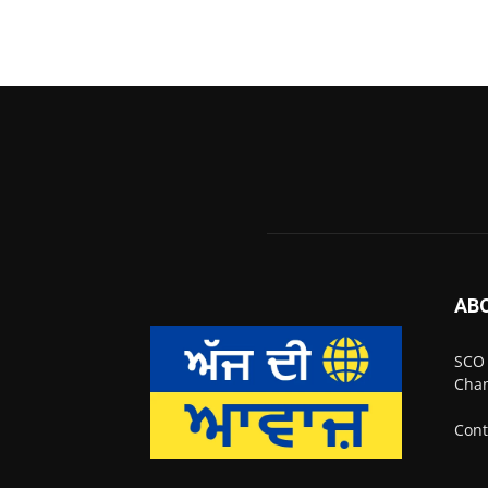
AB
SCO 
Chan
Cont