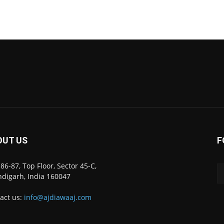
OUT US
F
86-87, Top Floor, Sector 45-C,
digarh, India 160047
act us:
info@ajdiawaaj.com