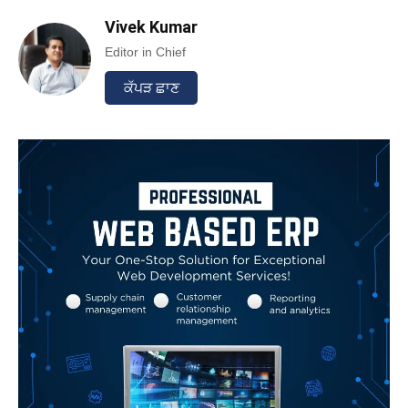
Vivek Kumar
Editor in Chief
ਕੱਪੜ ਛਾਣ