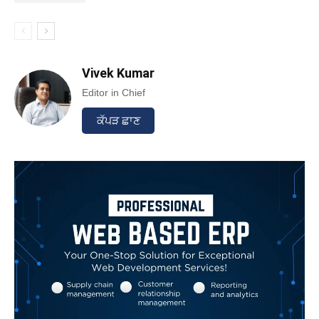
Vivek Kumar
Editor in Chief
ਕੱਪੜ ਛਾਣ