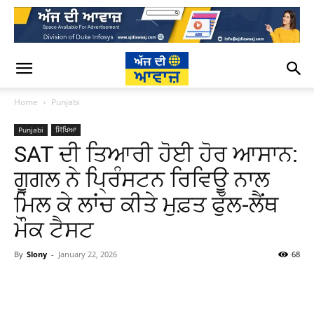
Home
Punjabi
Punjabi
ਸਿੱਖਿਆ
SAT ਦੀ ਤਿਆਰੀ ਹੋਈ ਹੋਰ ਆਸਾਨ:
ਗੂਗਲ ਨੇ ਪ੍ਰਿੰਸਟਨ ਰਿਵਿਊ ਨਾਲ
ਮਿਲ ਕੇ ਲਾਂਚ ਕੀਤੇ ਮੁਫ਼ਤ ਫੁੱਲ-ਲੈਂਥ
ਮੌਕ ਟੈਸਟ
By
Slony
-
January 22, 2026
68
WhatsApp
Facebook
Twitter
T