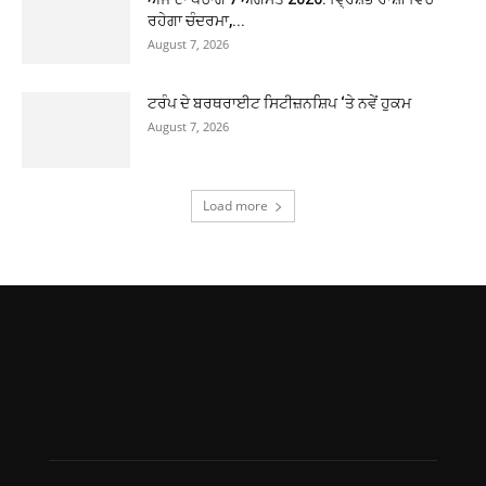
ਰਹੇਗਾ ਚੰਦਰਮਾ,...
August 7, 2026
ਟਰੰਪ ਦੇ ਬਰਥਰਾਈਟ ਸਿਟੀਜ਼ਨਸ਼ਿਪ ‘ਤੇ ਨਵੇਂ ਹੁਕਮ
August 7, 2026
Load more