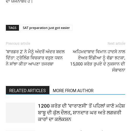
ਦਾ ਯੋਜਨਾਬੱਧ ਹੈ।
TAGS
SAT preparation just got easier
Previous article
Next article
‘ਬਾਰਡਰ 2’ ਨੇ ਮੈਨੂੰ ਅੰਦਰੋਂ ਅੰਦਰ ਬਦਲ
ਅਹਿਮਦਾਬਾਦ ਵਿਮਾਨ ਹਾਦਸੇ ਨਾਲ
ਦਿੱਤਾ: ਟ੍ਰੋਲਿੰਗ ਵਿਚਕਾਰ ਵਰੁਣ ਧਵਨ
ਏਅਰ ਇੰਡੀਆ ਨੂੰ ਵੱਡਾ ਝਟਕਾ,
ਨੇ ਸਾਂਝਾ ਕੀਤਾ ਆਪਣਾ ਤਜਰਬਾ
15,000 ਕਰੋੜ ਰੁਪਏ ਦੇ ਨੁਕਸਾਨ ਦੀ
ਸੰਭਾਵਨਾ
RELATED ARTICLES
MORE FROM AUTHOR
1200 ਕਰੋੜ ਦੀ ‘ਵਾਰਾਣਸੀ’ ਤੋਂ ਪਹਿਲਾਂ ਜਾਣੋ ਮਹੇਸ਼
ਬਾਬੂ ਦੀ ਕੁੱਲ ਦੌਲਤ, ਸ਼ਾਨਦਾਰ ਘਰ ਅਤੇ ਲਗਜ਼ਰੀ
ਕਾਰਾਂ ਦਾ ਕਲੇਕਸ਼ਨ