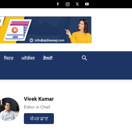
ਸਿਹਤ
ਮਨੋਰੰਜਨ
ਗੈਲਰੀ
Vivek Kumar
Editor in Chief
ਕੱਪੜ ਛਾਣ