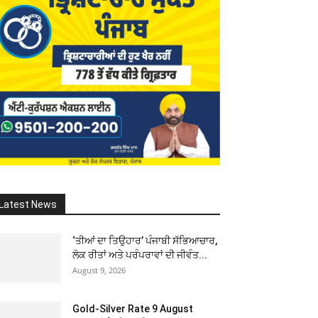
Latest News
‘ਤੀਆਂ ਦਾ ਤਿਉਹਾਰ’ ਪੰਜਾਬੀ ਸੱਭਿਆਚਾਰ,
ਲੋਕ ਰੀਤਾਂ ਅਤੇ ਪਰੰਪਰਾਵਾਂ ਦੀ ਜੀਵੰਤ...
August 9, 2026
Gold-Silver Rate 9 August