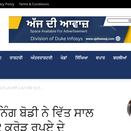
acy Policy
Terms & Conditions
ਹ
ਰਾਸ਼ਟਰੀ
ਅੰਤਰਰਾਸ਼ਟਰੀ
ਖੇਡਾਂ
ਸਿੱਖਿਆ
ਵਪਾਰ
ਬਦਲੀਆਂ
025-26 ਲਈ 2.42 ਕਰੋੜ ਰੁਪਏ...
ਗ ਬੋਡੀ ਨੇ ਵਿੱਤ ਸਾਲ
ਕਰੋੜ ਰੁਪਏ ਦੇ