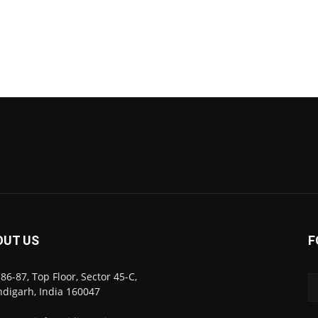
OUT US
F
86-87, Top Floor, Sector 45-C,
digarh, India 160047