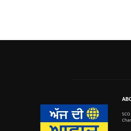
AB
SCO 
Chan