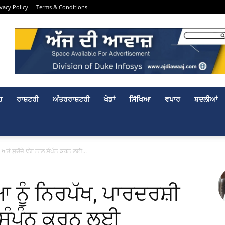
ivacy Policy
Terms & Conditions
ਹ
ਰਾਸ਼ਟਰੀ
ਅੰਤਰਰਾਸ਼ਟਰੀ
ਖੇਡਾਂ
ਸਿੱਖਿਆ
ਵਪਾਰ
ਬਦਲੀਆਂ
ਅਤੇ ਸੁਚੱਜੇ ਢੰਗ ਨਾਲ ਸੰਪੰਨ ਕਰਨ ਲਈ...
ਨੂੰ ਨਿਰਪੱਖ, ਪਾਰਦਰਸ਼ੀ
ਲ ਸੰਪੰਨ ਕਰਨ ਲਈ