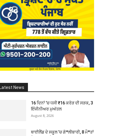
Latest News
16 ਦਿਨਾਂ ’ਚ ਧਸੀ ₹16 ਕਰੋੜ ਦੀ ਸੜਕ, 3
ਇੰਜੀਨੀਅਰ ਮੁਅੱਤਲ
August 8, 2026
ਥਾਈਲੈਂਡ ਦੇ ਸਕੂਲ ’ਚ ਗੋ*ਲੀਬਾਰੀ, 8 ਮੌ*ਤਾਂ