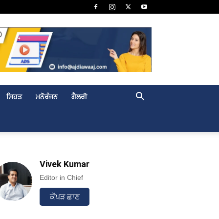
ਸਿਹਤ
ਮਨੋਰੰਜਨ
ਗੈਲਰੀ
Vivek Kumar
Editor in Chief
ਕੱਪੜ ਛਾਣ