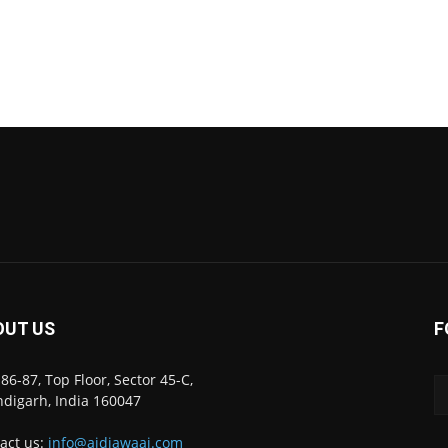
OUT US
F
86-87, Top Floor, Sector 45-C,
digarh, India 160047
act us:
info@ajdiawaaj.com