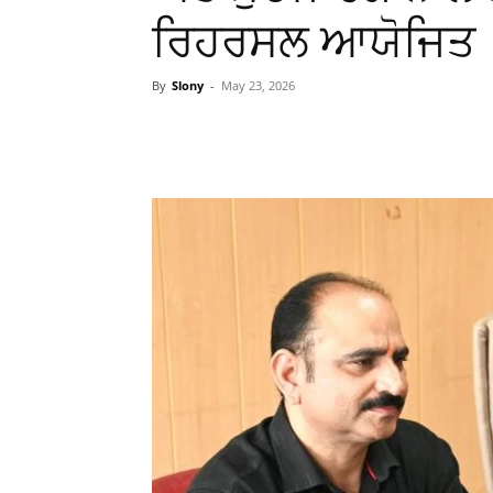
ਰਿਹਰਸਲ ਆਯੋਜਿਤ
By
Slony
-
May 23, 2026
WhatsApp
Facebook