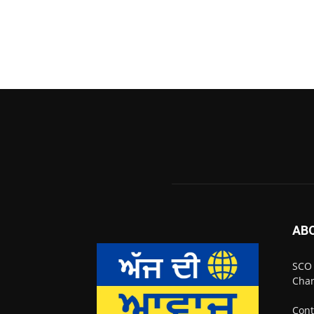
AB
SCO 
Chan
Cont