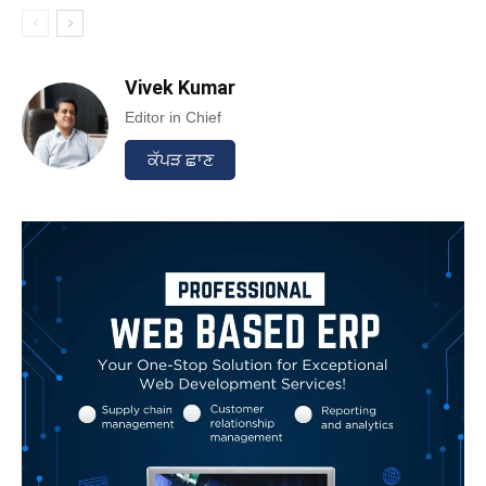
Vivek Kumar
Editor in Chief
ਕੱਪੜ ਛਾਣ