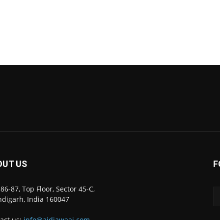
OUT US
F
86-87, Top Floor, Sector 45-C,
digarh, India 160047
act us:
info@ajdiawaaj.com