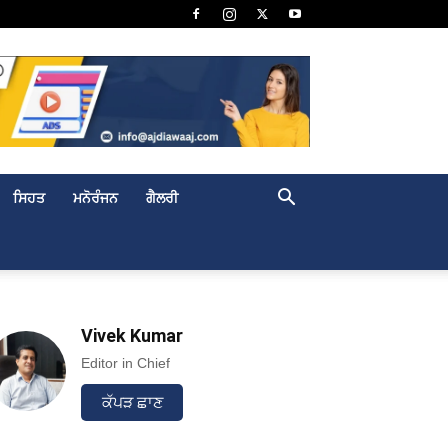
ਸਿਹਤ
ਮਨੋਰੰਜਨ
ਗੈਲਰੀ
Vivek Kumar
Editor in Chief
ਕੱਪੜ ਛਾਣ