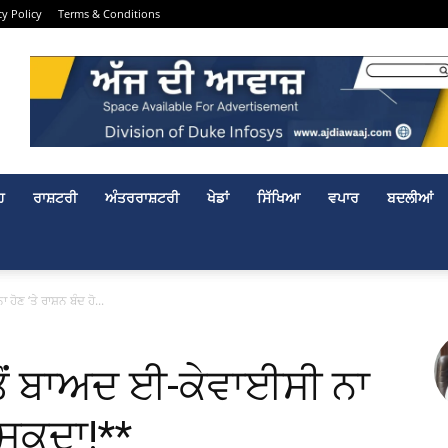
cy Policy
Terms & Conditions
ਹ
ਰਾਸ਼ਟਰੀ
ਅੰਤਰਰਾਸ਼ਟਰੀ
ਖੇਡਾਂ
ਸਿੱਖਿਆ
ਵਪਾਰ
ਬਦਲੀਆਂ
ੋਣ ‘ਤੇ ਰਾਸ਼ਨ ਬੰਦ ਹੋ...
ਤੋਂ ਬਾਅਦ ਈ-ਕੇਵਾਈਸੀ ਨਾ
ੋ ਸਕਦਾ!**