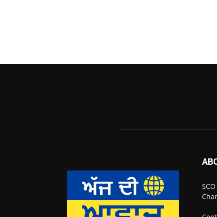
AB
SCO 
Chan
Cont